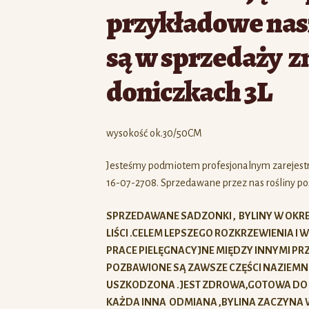
przykładowe nasz
są w sprzedaży z
doniczkach 3L
wysokość ok.30/50CM
Jesteśmy podmiotem profesjonalnym zarejes
16-07-2708. Sprzedawane przez nas rośliny pos
SPRZEDAWANE SADZONKI , BYLINY W OK
LIŚCI .CELEM LEPSZEGO ROZKRZEWIENIA 
PRACE PIELĘGNACYJNE MIĘDZY INNYMI PRZ
POZBAWIONE SĄ ZAWSZE CZĘŚCI NAZIEMNE
USZKODZONA .JEST ZDROWA,GOTOWA DO W
KAŻDA INNA ODMIANA ,BYLINA ZACZYNA W