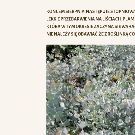
KOŃCEM SIERPNIA NASTĘPUJE STOPNIOWA Z
LEKKIE PRZEBARWIENIA NA LIŚCIACH ,P
KTÓRA W TYM OKRESIE ZACZYNA SIĘ WAHA
NIE NALEŻY SIĘ OBAWIAĆ ŻE Z ROŚLINKĄ COŚ