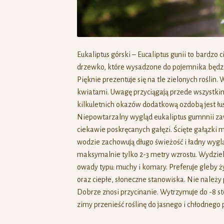
Eukaliptus górski – Eucaliptus gunii to bardz
drzewko, które wysadzone do pojemnika będzi
Pięknie prezentuje się na tle zielonych rośl
kwiatami. Uwagę przyciągają przede wszystkim
kilkuletnich okazów dodatkową ozdobą jest łus
Niepowtarzalny wygląd eukaliptus gumnnii zawd
ciekawie poskręcanych gałęzi. Ścięte gałązki
wodzie zachowują długo świeżość i ładny wygl
maksymalnie tylko 2-3 metry wzrostu. Wydziel
owady typu: muchy i komary. Preferuje gleby 
oraz ciepłe, słoneczne stanowiska. Nie należ
Dobrze znosi przycinanie. Wytrzymuje do -8 s
zimy przenieść roślinę do jasnego i chłodnego