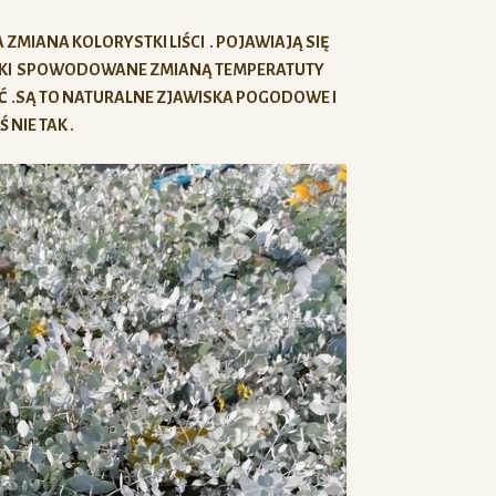
MIANA KOLORYSTKI LIŚCI . POJAWIAJĄ SIĘ
LAMKI SPOWODOWANE ZMIANĄ TEMPERATUTY
Ć .SĄ TO NATURALNE ZJAWISKA POGODOWE I
 NIE TAK .