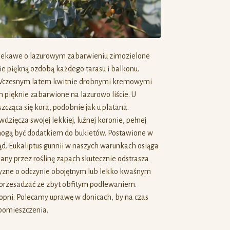
o ciekawe o lazurowym zabarwieniu zimozielone
e piękną ozdobą każdego tarasu i balkonu.
in. Wczesnym latem kwitnie drobnymi kremowymi
 pięknie zabarwione na lazurowo liście. U
zcząca się kora, podobnie jak u platana.
zięcza swojej lekkiej, luźnej koronie, pełnej
 mogą być dodatkiem do bukietów. Postawione w
ąd. Eukaliptus gunnii w naszych warunkach osiąga
any przez roślinę zapach skutecznie odstrasza
żyzne o odczynie obojętnym lub lekko kwaśnym
y przesadzać ze zbyt obfitym podlewaniem.
topni. Polecamy uprawę w donicach, by na czas
 pomieszczenia.