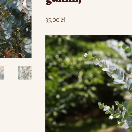
35,00
zł