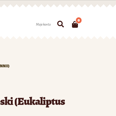
0
Szukaj
Moje konto
NNII)
ski (Eukaliptus