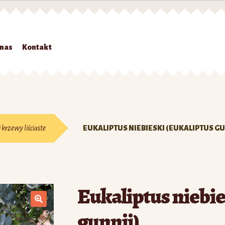
 nas
Kontakt
Strona główna
#7 (bez tytułu)
Kontakt
Koszyk
Moje konto
O nas
Zamówienie
 krzewy liściaste
EUKALIPTUS NIEBIESKI (EUKALIPTUS GU
Eukaliptus niebie
gunnii)