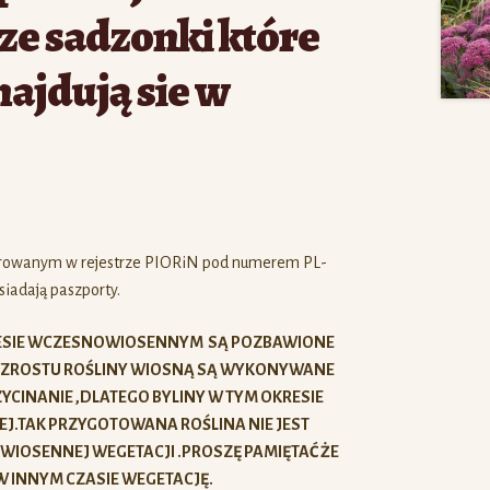
e sadzonki które
najdują sie w
trowanym w rejestrze PIORiN pod numerem PL-
iadają paszporty.
RESIE WCZESNOWIOSENNYM SĄ POZBAWIONE
I WZROSTU ROŚLINY WIOSNĄ SĄ WYKONYWANE
YCINANIE ,DLATEGO BYLINY W TYM OKRESIE
J.TAK PRZYGOTOWANA ROŚLINA NIE JEST
IOSENNEJ WEGETACJI .PROSZĘ PAMIĘTAĆ ŻE
 INNYM CZASIE WEGETACJĘ.