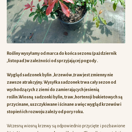
Rośliny wysyłamy od marca do końca sezonu (pażdziernik
,listopad )w zależności od sprzyjającej pogody .
Wygląd sadzonek bylin ,krzewów ,traw jest zmienny nie
zawsze atrakcyjny. Wysyłka sadzonek trwa cały sezon od
wychodzących z ziemi do zamierających jesienią
roślin.Wiosną sadzonki bylin, traw ,hortensji bukietowych są
przycinane, uszczykiwane i ścinane a więc
wygląd krzewów i
stopień ich rozwoju zależy od pory roku.
Wczesną wiosną krzewy są odpowiednio przycięte i pozbawione