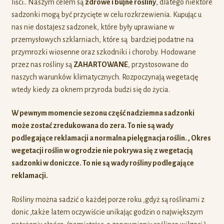
liści.. Naszym celem są
zdrowe i bujne rośliny
, dlatego niektóre
sadzonki mogą być przycięte w celu rozkrzewienia. Kupując u
nas nie dostajesz sadzonek, które były uprawiane w
przemysłowych szklarniach, które są bardziej podatne na
przymrozki wiosenne oraz szkodniki i choroby. Hodowane
przez nas rośliny są
ZAHARTOWANE
, przystosowane do
naszych warunków klimatycznych. Rozpoczynają wegetację
wtedy kiedy za oknem przyroda budzi się do życia.
W pewnym momencie sezonu część nadziemna sadzonki
może zostać zredukowana do zera. To nie są wady
podlegające reklamacji a normalna pielęgnacja roślin. , Okres
wegetacji roślin w ogrodzie nie pokrywa się z wegetacją
sadzonki w doniczce. To nie są wady rośliny podlegające
reklamacji.
Rośliny można sadzić o każdej porze roku ,gdyż są roślinami z
donic ,także latem oczywiście unikając godzin o największym