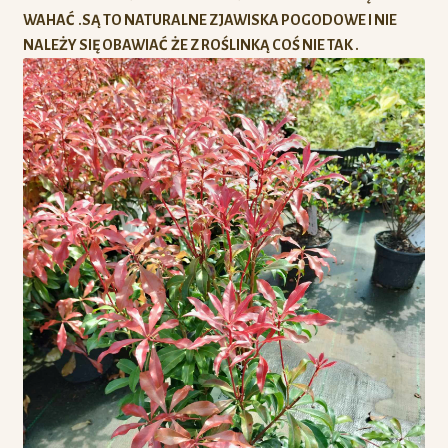
WAHAĆ .SĄ TO NATURALNE ZJAWISKA POGODOWE I NIE
NALEŻY SIĘ OBAWIAĆ ŻE Z ROŚLINKĄ COŚ NIE TAK .