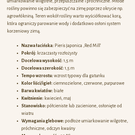
umiarkowanie wilgotne, przepuszczalne i próchniczne. Młode
rośliny powinno się zabezpieczyć na zimę poprzez okrycie np.
agrowłókniną. Teren wokół rośliny warto wyściółkować korą,
która ograniczy parowanie wody i dodatkowo osłoni system
korzeniowy zimą.
Nazwa łacińska:
Pieris japonica ‚Red Mill’
Pokrój:
krzaczasty rozłożysty
Docelowa wysokość:
1,5 m
Docelowa szerokość:
1,5 m
Tempo wzrostu:
wzrost typowy dla gatunku
Kolor liści/igieł:
ciemnozielone, czerwone, purpurowe
Barwa kwiatów:
białe
Kwitnienie:
kwiecień, maj
Stanowisko:
półcieniste lub zacienione, osłonięte od
wiatru
Wymagania glebowe:
podłoże umiarkowanie wilgotne,
próchniczne, odczyn kwaśny