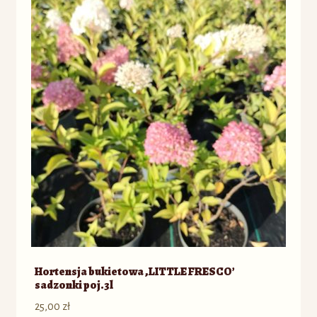
Hortensja bukietowa ‚LITTLE FRESCO’
sadzonki poj.3l
25,00
zł