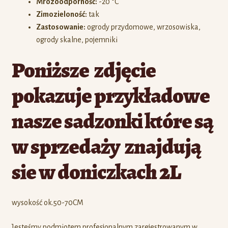
Mrozoodporność:
-20 °C
Zimozieloność:
tak
Zastosowanie:
ogrody przydomowe, wrzosowiska,
ogrody skalne, pojemniki
Poniższe zdjęcie
pokazuje przykładowe
nasze sadzonki które są
w sprzedaży znajdują
sie w doniczkach 2L
wysokość ok.50-70CM
Jesteśmy podmiotem profesjonalnym zarejestrowanym w