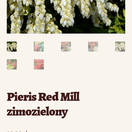
Pieris Red Mill
zimozielony