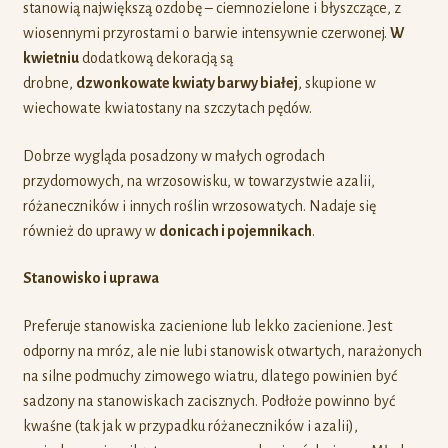
stanowią największą ozdobę – ciemnozielone i błyszczące, z
wiosennymi przyrostami o barwie intensywnie czerwonej.
W
kwietniu
dodatkową dekoracją są
drobne,
dzwonkowate kwiaty barwy białej
, skupione w
wiechowate kwiatostany na szczytach pędów.
Dobrze wygląda posadzony w małych ogrodach
przydomowych, na wrzosowisku, w towarzystwie azalii,
różaneczników i innych roślin wrzosowatych. Nadaje się
również do uprawy w
donicach i pojemnikach
.
Stanowisko i uprawa
Preferuje stanowiska zacienione lub lekko zacienione. Jest
odporny na mróz, ale nie lubi stanowisk otwartych, narażonych
na silne podmuchy zimowego wiatru, dlatego powinien być
sadzony na stanowiskach zacisznych. Podłoże powinno być
kwaśne (tak jak w przypadku różaneczników i azalii),