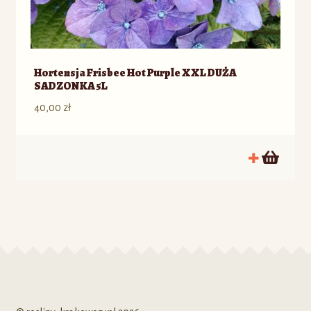
Hortensja Frisbee Hot Purple XXL DUŻA
SADZONKA 5L
40,00
zł