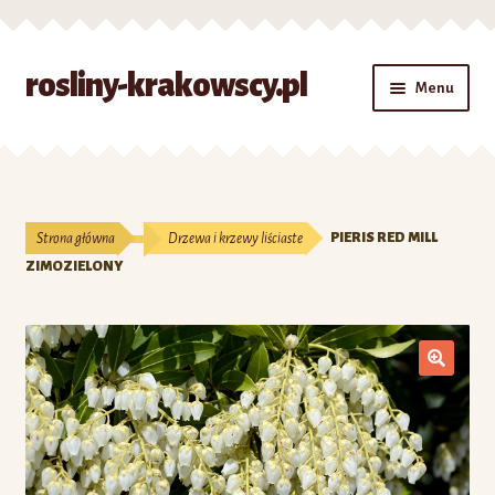
Przejdź
Przejdź
rosliny-krakowscy.pl
Menu
do
do
nawigacji
treści
Strona główna
#7 (bez tytułu)
Strona główna
Drzewa i krzewy liściaste
PIERIS RED MILL
Kontakt
ZIMOZIELONY
Koszyk
Moje konto
O nas
Zamówienie