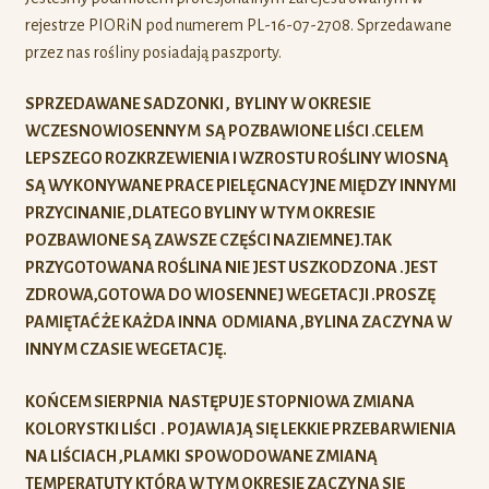
rejestrze PIORiN pod numerem PL-16-07-2708. Sprzedawane
przez nas rośliny posiadają paszporty.
SPRZEDAWANE SADZONKI , BYLINY W OKRESIE
WCZESNOWIOSENNYM SĄ POZBAWIONE LIŚCI .CELEM
LEPSZEGO ROZKRZEWIENIA I WZROSTU ROŚLINY WIOSNĄ
SĄ WYKONYWANE PRACE PIELĘGNACYJNE MIĘDZY INNYMI
PRZYCINANIE ,DLATEGO BYLINY W TYM OKRESIE
POZBAWIONE SĄ ZAWSZE CZĘŚCI NAZIEMNEJ.TAK
PRZYGOTOWANA ROŚLINA NIE JEST USZKODZONA .JEST
ZDROWA,GOTOWA DO WIOSENNEJ WEGETACJI .PROSZĘ
PAMIĘTAĆ ŻE KAŻDA INNA ODMIANA ,BYLINA ZACZYNA W
INNYM CZASIE WEGETACJĘ.
KOŃCEM SIERPNIA NASTĘPUJE STOPNIOWA ZMIANA
KOLORYSTKI LIŚCI . POJAWIAJĄ SIĘ LEKKIE PRZEBARWIENIA
NA LIŚCIACH ,PLAMKI SPOWODOWANE ZMIANĄ
TEMPERATUTY KTÓRA W TYM OKRESIE ZACZYNA SIĘ