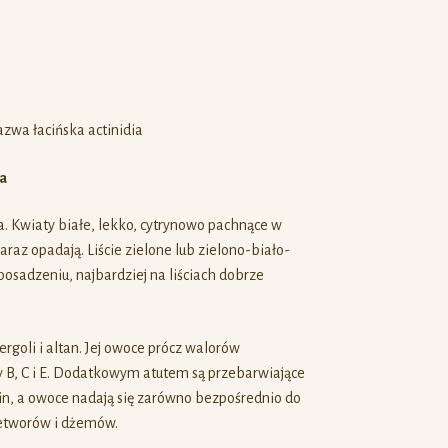
ka
. Kwiaty białe, lekko, cytrynowo pachnące w
raz opadają. Liście zielone lub zielono-biało-
posadzeniu, najbardziej na liściach dobrze
rgoli i altan. Jej owoce prócz walorów
B, C i E. Dodatkowym atutem są przebarwiające
min, a owoce nadają się zarówno bezpośrednio do
rzetworów i dżemów.