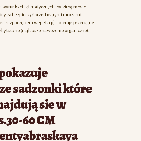
ch warunkach klimatycznych, na zimę młode
śliny zabezpieczyć przed ostrymi mrozami.
zed rozpoczęciem wegetacji). Toleruje przeciętne
ezbyt suche (najlepsze nawożenie organiczne).
 pokazuje
e sadzonki które
najdują sie w
s.30-60 CM