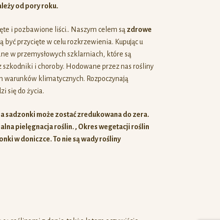
leży od pory roku.
te i pozbawione liści.. Naszym celem są
zdrowe
 być przycięte w celu rozkrzewienia. Kupując u
iane w przemysłowych szklarniach, które są
 szkodniki i choroby. Hodowane przez nas rośliny
ch warunków klimatycznych. Rozpoczynają
 się do życia.
 sadzonki może zostać zredukowana do zera.
lna pielęgnacja roślin. , Okres wegetacji roślin
nki w doniczce. To nie są wady rośliny