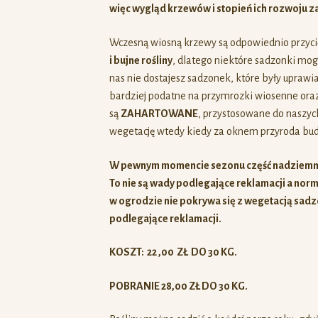
więc
wygląd krzewów i stopień ich rozwoju za
Wczesną wiosną krzewy są odpowiednio przycię
i bujne rośliny
, dlatego niektóre sadzonki mogą
nas nie dostajesz sadzonek, które były upraw
bardziej podatne na przymrozki wiosenne oraz
są
ZAHARTOWANE
, przystosowane do naszy
wegetację wtedy kiedy za oknem przyroda budzi
W pewnym momencie sezonu część nadziemna
To nie są wady podlegające reklamacji a norma
w ogrodzie nie pokrywa się z wegetacją sadzo
podlegające reklamacji.
KOSZT: 22 ,00 ZŁ DO 30 KG.
POBRANIE 28,00 ZŁ DO 30 KG.