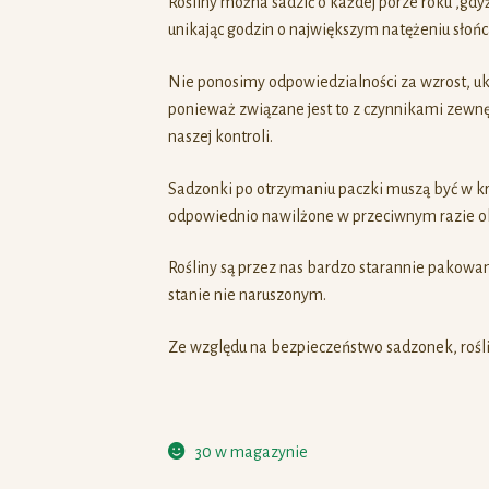
Rośliny można sadzić o każdej porze roku ,gdyż
unikając godzin o największym natężeniu słońca
Nie ponosimy odpowiedzialności za wzrost, ukor
ponieważ związane jest to z czynnikami zewnę
naszej kontroli.
Sadzonki po otrzymaniu paczki muszą być w k
odpowiednio nawilżone w przeciwnym razie obu
Rośliny są przez nas bardzo starannie pakowa
stanie nie naruszonym.
Ze względu na bezpieczeństwo sadzonek, rośli
30 w magazynie