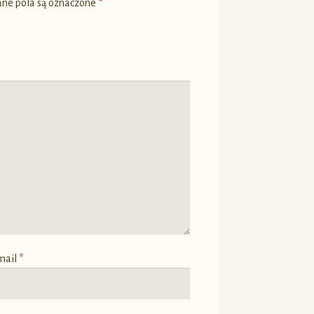
e pola są oznaczone
*
mail
*