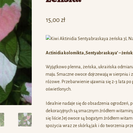
15,00
zł
Actinidia kolomikta ‚Sentyabraskaya’ – żeńs
Wyjątkowo plenna, żeńska, ukraińska odmiana
maju. Smaczne owoce dojrzewają w sierpniu i za
różowe. Przebarwienie ujawnia się 2-3 lata po 
oświetlonych.
Idealnie nadaje się do obsadzenia ogrodzeń, pe
dekoracyjnych są smacznym źródłem witaminy 
się liście.Jej owoce są bogatym źródłem wita
spożycia wraz ze skórką jak i do tworzenia p