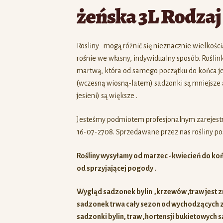
Rosliny mogą różnić się nieznacznie wielkości
rośnie we własny, indywidualny sposób. Roślink
martwą, która od samego początku do końca je
(wczesną wiosną-latem) sadzonki są mniejsze 
jesieni) są większe .
Jesteśmy podmiotem profesjonalnym zarejes
16-07-2708. Sprzedawane przez nas rośliny pos
Rośliny wysyłamy od marzec -kwiecień do koń
od sprzyjającej pogody .
Wygląd sadzonek bylin ,krzewów ,traw jest z
sadzonek trwa cały sezon od wychodzących z 
sadzonki bylin, traw ,hortensji bukietowych s