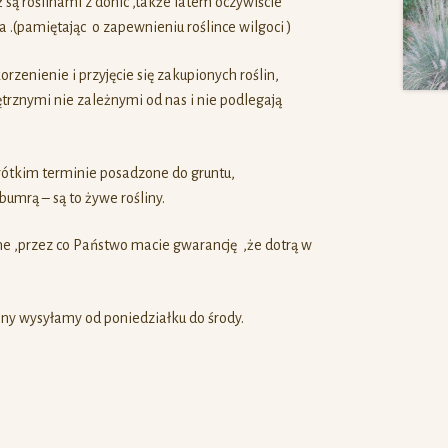
 są roślinami z donic ,także latem oczywiście
 .(pamiętając o zapewnieniu roślince wilgoci )
zenienie i przyjęcie się zakupionych roślin,
trznymi nie zależnymi od nas i nie podlegają
rótkim terminie posadzone do gruntu,
mrą – są to żywe rośliny.
ne ,przez co Państwo macie gwarancję ,że dotrą w
ny wysyłamy od poniedziałku do środy.