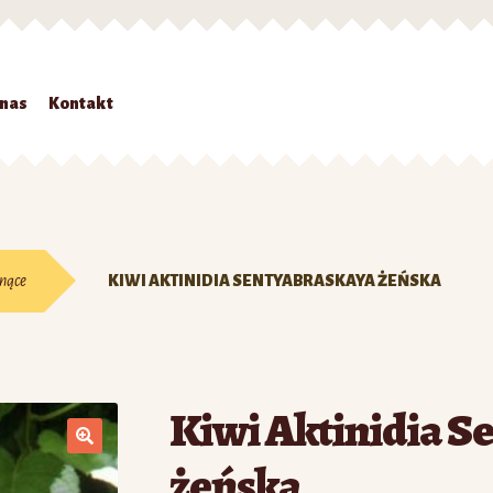
 nas
Kontakt
Strona główna
#7 (bez tytułu)
Kontakt
Koszyk
Moje konto
O nas
Zamówienie
pnące
KIWI AKTINIDIA SENTYABRASKAYA ŻEŃSKA
Kiwi Aktinidia S
żeńska