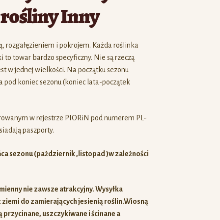
ą, rozgałęzieniem i pokrojem. Każda roślinka
i to towar bardzo specyficzny. Nie są rzeczą
st w jednej wielkości. Na początku sezonu
a pod koniec sezonu (koniec lata-początek
trowanym w rejestrze PIORiN pod numerem PL-
iadają paszporty.
ca sezonu (pażdziernik ,listopad )w zależności
mienny nie zawsze atrakcyjny. Wysyłka
ziemi do zamierających jesienią roślin.Wiosną
ą przycinane, uszczykiwane i ścinane a