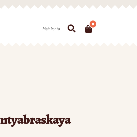
0
Szukaj
Moje konto
entyabraskaya