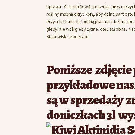
Uprawa Aktinidi (kiwi) sprawdza się w naszy
rośliny można okryć korą, aby dolne partie ro
Przycinać najlepiej późną jesienią lub zimą (pr
gleby, ale woli gleby żyzne, dość zasobne, ni
Stanowisko słoneczne.
Poniższe zdjęcie
przykładowe nasz
są w sprzedaży z
doniczkach 3l wy