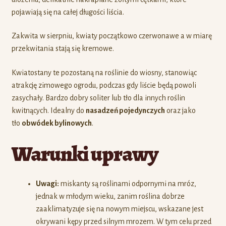
pojawiają się na całej długości liścia.
Zakwita w sierpniu, kwiaty początkowo czerwonawe a w miarę
przekwitania stają się kremowe.
Kwiatostany te pozostaną na roślinie do wiosny, stanowiąc
atrakcję zimowego ogrodu, podczas gdy liście będą powoli
zasychały. Bardzo dobry soliter lub tło dla innych roślin
kwitnących. Idealny do
nasadzeń pojedynczych
oraz jako
tło
obwódek bylinowych
.
Warunki uprawy
Uwagi:
miskanty są roślinami odpornymi na mróz,
jednak w młodym wieku, zanim roślina dobrze
zaaklimatyzuje się na nowym miejscu, wskazane jest
okrywani kępy przed silnym mrozem. W tym celu przed