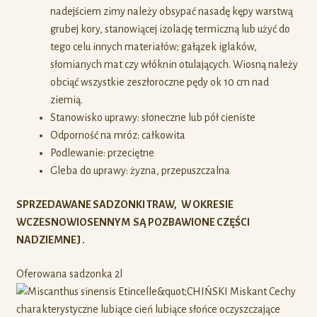
nadejściem zimy należy obsypać nasadę kępy warstwą
grubej kory, stanowiącej izolację termiczną lub użyć do
tego celu innych materiałów; gałązek iglaków,
słomianych mat czy włóknin otulających. Wiosną należy
obciąć wszystkie zeszłoroczne pędy ok 10 cm nad
ziemią.
Stanowisko uprawy: słoneczne lub pół cieniste
Odporność na mróz: całkowita
Podlewanie: przeciętne
Gleba do uprawy: żyzna, przepuszczalna
SPRZEDAWANE SADZONKI TRAW, W OKRESIE
WCZESNOWIOSENNYM SĄ POZBAWIONE CZĘŚCI
NADZIEMNEJ .
Oferowana sadzonka 2l