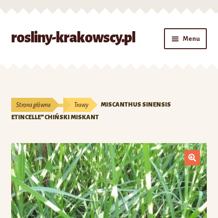
Przejdź
Przejdź
rosliny-krakowscy.pl
Menu
do
do
nawigacji
treści
Strona główna
#7 (bez tytułu)
Strona główna
Trawy
MISCANTHUS SINENSIS
Kontakt
ETINCELLE”CHIŃSKI MISKANT
Koszyk
Moje konto
O nas
Zamówienie