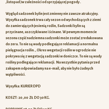
,listopad )w zależności od sprzyjającej pogody .
Wygląd sadzonek bylin jest zmienny nie zawsze atrakcyjny.
Wysyłka sadzonek trwa cały sezon od wychodzących z ziemi
do zamierających jesienią roślin, Sadzonki bylin są
przycinane, uszczykiwane i ścinane. W pewnym momencie
sezonu część nadziemna sadzonki może zostać zredukowana
do zera. To nie są wady podlegające reklamacji a normalna
pielęgnacja roślin. , Okres wegetacji roślin w ogrodzie nie
pokrywa się z wegetacją sadzonki w doniczce. To nie są wady
rośliny podlegające reklamacji. Na wszystkie pytania przed
zakupem odpowiadamy na e-mail, aby nie było żadnych
wątpliwości.
Wysyłka: KURIER DPD
KOSZT: 20 ,00 ZŁ DO 30 KG.