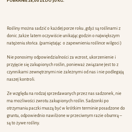
POBRANIE 28,00 ZŁ DO 30 KG.
Rośliny można sadzić o każdej porze roku ,gdyż są roślinami z
donic ,także latem oczywiście unikając godzin o największym
natężeniu słońca .(pamiętając o zapewnieniu roślince wilgoci )
Nie ponosimy odpowiedzialności za wzrost, ukorzenienie i
przyjęcie się zakupionych roślin, ponieważ związane jest to z
czynnikami zewnętrznymi nie zależnymi od nas i nie podlegają
naszej kontroli.
Ze względu na rodzaj sprzedawanych przez nas sadzonek, nie
ma możliwości zwrotu zakupionych roślin. Sadzonki po
otrzymaniu paczki muszą być w krótkim terminie posadzone do
gruntu, odpowiednio nawilżone w przeciwnym razie obumrą –
są to żywe rośliny.