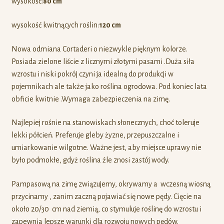
wysokość:
80 cm
wysokość kwitnących roślin:
120 cm
Nowa odmiana Cortaderi o niezwykle pięknym kolorze.
Posiada zielone liście z licznymi złotymi pasami .Duża siła
wzrostu i niski pokrój czyni ja idealną do produkcji w
pojemnikach ale także jako roślina ogrodowa. Pod koniec lata
obficie kwitnie .Wymaga zabezpieczenia na zimę.
Najlepiej rośnie na stanowiskach słonecznych, choć toleruje
lekki półcień. Preferuje gleby żyzne, przepuszczalne i
umiarkowanie wilgotne. Ważne jest, aby miejsce uprawy nie
było podmokłe, gdyż roślina źle znosi zastój wody.
Pampasową na zimę związujemy, okrywamy a wczesną wiosną
przycinamy , zanim zaczną pojawiać się nowe pędy. Cięcie na
około 20/30 cm nad ziemią, co stymuluje roślinę do wzrostu i
zapewnia lepsze warunki dla rozwoju nowych pędów.