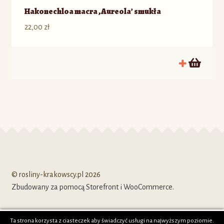
Hakonechloa macra ‚Aureola’ smukła
22,00
zł
© rosliny-krakowscy.pl 2026
Zbudowany za pomocą Storefront i WooCommerce
.
Ta strona korzysta z ciasteczek aby świadczyć usługi na najwyższym poziomie.
0