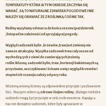
TEMPERATUTY KTÓRA W TYM OKRESIE ZACZYNA SIĘ
WAHAĆ .SĄ TO NATURALNE ZJAWISKA POGODOWE I NIE
NALEŻY SIĘ OBAWIAĆ ŻE Z ROŚLINKĄ COŚ NIE TAK .
Rośliny wysyłamy od marca do końca sezonu (pażdziernik
,listopad )w zależności od sprzyjającej pogody .
Wygląd sadzonek bylin ,krzewów ,traw jest zmienny nie
zawsze atrakcyjny. Wysyłka sadzonek trwa cały sezon od
wychodzących z ziemi do zamierających jesienią
roślin.Wiosną sadzonki bylin, traw ,hortensji bukietowych są
przycinane, uszczykiwane i ścinane a więc
wygląd krzewów i
stopień ich rozwoju zależy od pory roku.
Wczesną wiosną krzewy są odpowiednio przycięte i pozbawione
liści.. Naszym celem są
zdrowe i bujne rośliny
, dlatego niektóre
sadzonki mogą być przycięte w celu rozkrzewienia. Kupując u
nas nie dostajesz sadzonek, które były uprawiane w