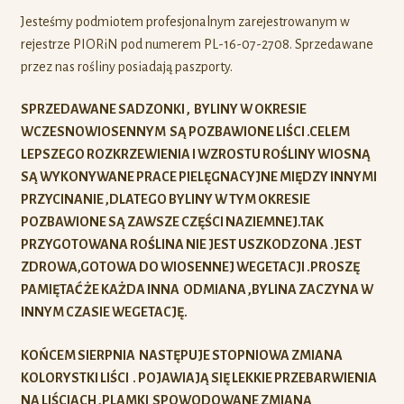
Jesteśmy podmiotem profesjonalnym zarejestrowanym w
rejestrze PIORiN pod numerem PL-16-07-2708. Sprzedawane
przez nas rośliny posiadają paszporty.
SPRZEDAWANE SADZONKI , BYLINY W OKRESIE
WCZESNOWIOSENNYM SĄ POZBAWIONE LIŚCI .CELEM
LEPSZEGO ROZKRZEWIENIA I WZROSTU ROŚLINY WIOSNĄ
SĄ WYKONYWANE PRACE PIELĘGNACYJNE MIĘDZY INNYMI
PRZYCINANIE ,DLATEGO BYLINY W TYM OKRESIE
POZBAWIONE SĄ ZAWSZE CZĘŚCI NAZIEMNEJ.TAK
PRZYGOTOWANA ROŚLINA NIE JEST USZKODZONA .JEST
ZDROWA,GOTOWA DO WIOSENNEJ WEGETACJI .PROSZĘ
PAMIĘTAĆ ŻE KAŻDA INNA ODMIANA ,BYLINA ZACZYNA W
INNYM CZASIE WEGETACJĘ.
KOŃCEM SIERPNIA NASTĘPUJE STOPNIOWA ZMIANA
KOLORYSTKI LIŚCI . POJAWIAJĄ SIĘ LEKKIE PRZEBARWIENIA
NA LIŚCIACH ,PLAMKI SPOWODOWANE ZMIANĄ