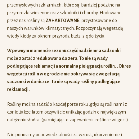
przemysłowych szklarniach, które są bardziej podatne na
przymrozki wiosenne oraz szkodniki i choroby. Hodowane
przez nas rośliny są
ZAHARTOWANE
, przystosowane do
naszych warunków klimatycznych. Rozpoczynają wegetację
wtedy kiedy za oknem przyroda budzi się do życia.
W pewnym momencie sezonu część nadziemna sadzonki
może zostać zredukowana do zera. To nie są wady
podlegające reklamacji a normalna pielęgnacja roślin. , Okres
wegetacji roślin w ogrodzie nie pokrywa się z wegetacją
sadzonki w doniczce. To nie są wady rośliny podlegające
reklamacji.
Rośliny można sadzić o każdej porze roku ,gdyż są roślinami z
donic ,także latem oczywiście unikając godzin o największym
natężeniu słońca .(pamiętając o zapewnieniu roślince wilgoci )
Nie ponosimy odpowiedzialności za wzrost, ukorzenienie i