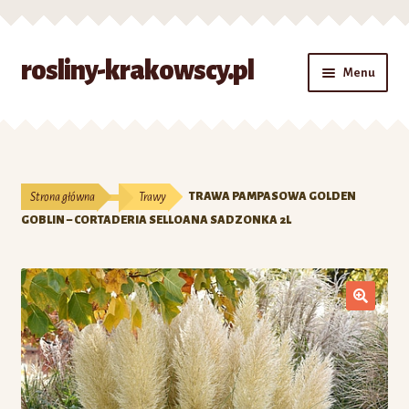
Przejdź
Przejdź
rosliny-krakowscy.pl
Menu
do
do
nawigacji
treści
Strona główna
#7 (bez tytułu)
Strona główna
Trawy
TRAWA PAMPASOWA GOLDEN
Kontakt
GOBLIN – CORTADERIA SELLOANA SADZONKA 2L
Koszyk
Moje konto
O nas
Zamówienie