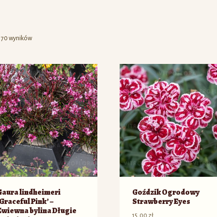
z 70 wyników
Gaura lindheimeri
Goździk Ogrodowy
Graceful Pink’ –
Strawberry Eyes
Zwiewna bylina Długie
15,00
zł