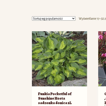
Wyświetlanie 17–32 
Funkia Pocketful of
Sunshine Hosta
‚
sadzonka donica 2L