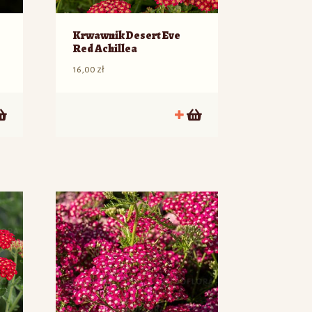
Krwawnik Desert Eve
Red Achillea
16,00
zł