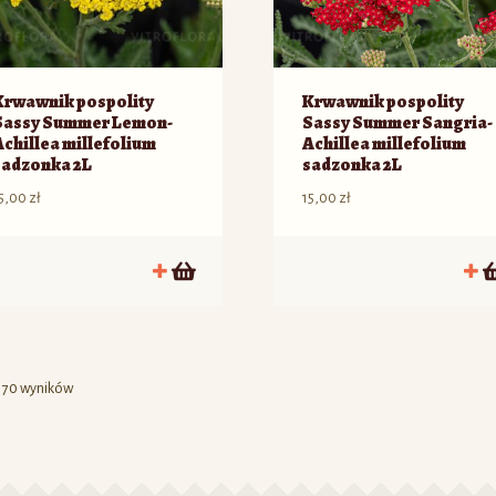
Krwawnik pospolity
Krwawnik pospolity
Sassy Summer Lemon-
Sassy Summer Sangria-
Achillea millefolium
Achillea millefolium
sadzonka 2L
sadzonka 2L
5,00
zł
15,00
zł
z 70 wyników