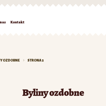
 nas
Kontakt
Strona główna
#7 (bez tytułu)
Kontakt
Koszyk
Moje konto
O nas
Zamówienie
NY OZDOBNE
STRONA 2
Byliny ozdobne