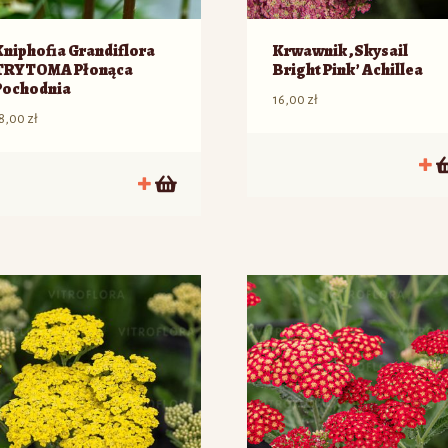
Kniphofia Grandiflora
Krwawnik ‚Skysail
TRYTOMA Płonąca
Bright Pink’ Achillea
Pochodnia
16,00
zł
8,00
zł