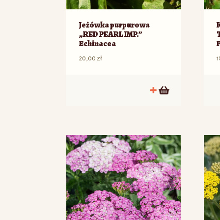
Jeżówka purpurowa
„RED PEARL IMP.”
Echinacea
20,00
zł
1