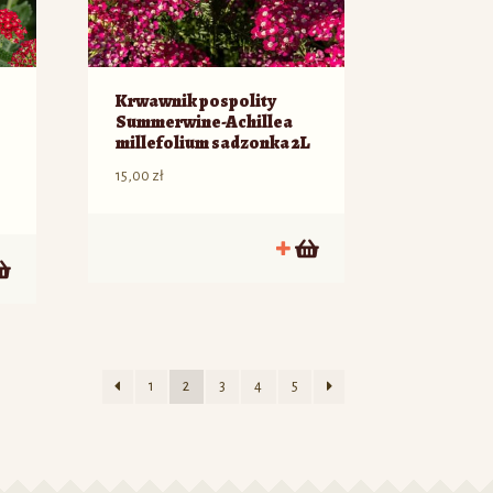
Krwawnik pospolity
Summerwine-Achillea
millefolium sadzonka 2L
15,00
zł
1
2
3
4
5