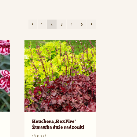
1
2
3
4
5
Heuchera ‚Rex Fire’
Żurawka duże sadzonki
18,00
zł