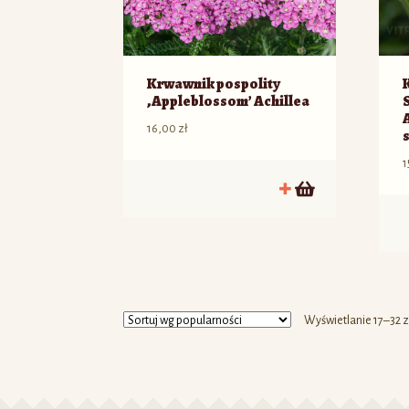
Krwawnik pospolity
‚Appleblossom’ Achillea
16,00
zł
1
Wyświetlanie 17–32 