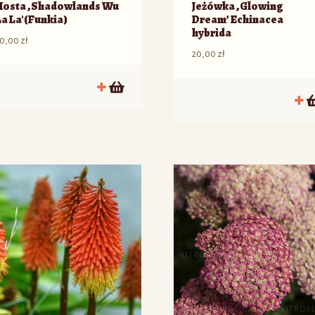
Hosta ‚Shadowlands Wu
Jeżówka ‚Glowing
La La'(Funkia)
Dream’ Echinacea
hybrida
20,00
zł
20,00
zł