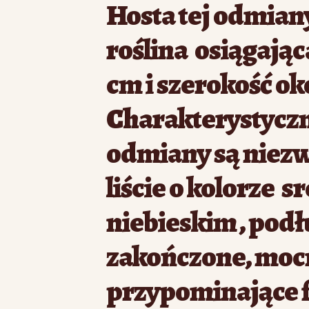
Hosta tej odmian
roślina osiągając
cm i szerokość ok
Charakterystyczn
odmiany są niez
liście o kolorze s
niebieskim , podł
zakończone, moc
przypominające f