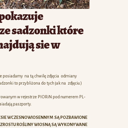
 pokazuje
e sadzonki które
najdują sie w
nie posiadamy na tą chwilę zdjęcia odmiany
adzonki to przybliżona do tych jak na zdjęciu )
trowanym w rejestrze PIORiN pod numerem PL-
iadają paszporty.
RESIE WCZESNOWIOSENNYM SĄ POZBAWIONE
I WZROSTU ROŚLINY WIOSNĄ SĄ WYKONYWANE