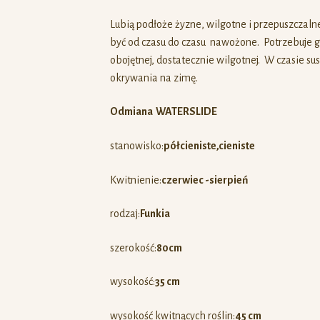
Lubią podłoże żyzne, wilgotne i przepuszczalne,
być od czasu do czasu nawożone. Potrzebuje gl
obojętnej, dostatecznie wilgotnej. W czasie s
okrywania na zimę.
Odmiana WATERSLIDE
stanowisko:
półcieniste,
cieniste
Kwitnienie:
czerwiec -sierpień
rodzaj:
Funkia
szerokość:
80cm
wysokość:
35 cm
wysokość kwitnących roślin:
45 cm