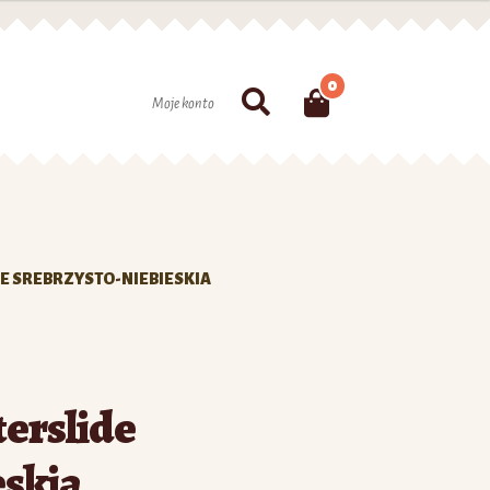
0
Szukaj
Moje konto
E SREBRZYSTO-NIEBIESKIA
erslide
eskia