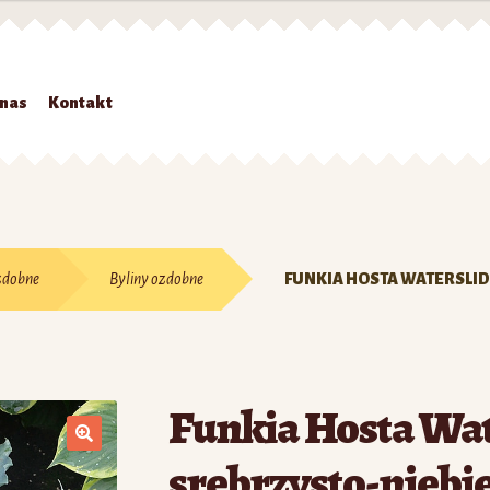
 nas
Kontakt
Strona główna
#7 (bez tytułu)
Kontakt
Koszyk
Moje konto
O nas
Zamówienie
zdobne
Byliny ozdobne
FUNKIA HOSTA WATERSLID
Funkia Hosta Wat
srebrzysto-niebi