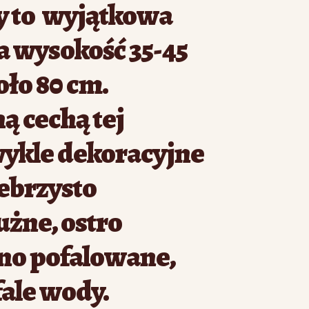
y to wyjątkowa
a wysokość 35-45
oło 80 cm.
ą cechą tej
wykle dekoracyjne
rebrzysto
użne, ostro
no pofalowane,
ale wody.