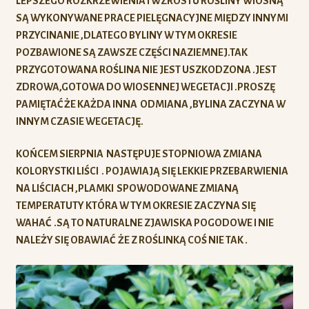
LEPSZEGO ROZKRZEWIENIA I WZROSTU ROŚLINY WIOSNĄ
SĄ WYKONYWANE PRACE PIELĘGNACYJNE MIĘDZY INNYMI
PRZYCINANIE ,DLATEGO BYLINY W TYM OKRESIE
POZBAWIONE SĄ ZAWSZE CZĘŚCI NAZIEMNEJ.TAK
PRZYGOTOWANA ROŚLINA NIE JEST USZKODZONA .JEST
ZDROWA,GOTOWA DO WIOSENNEJ WEGETACJI .PROSZĘ
PAMIĘTAĆ ŻE KAŻDA INNA ODMIANA ,BYLINA ZACZYNA W
INNYM CZASIE WEGETACJĘ.
KOŃCEM SIERPNIA NASTĘPUJE STOPNIOWA ZMIANA
KOLORYSTKI LIŚCI . POJAWIAJĄ SIĘ LEKKIE PRZEBARWIENIA
NA LIŚCIACH ,PLAMKI SPOWODOWANE ZMIANĄ
TEMPERATUTY KTÓRA W TYM OKRESIE ZACZYNA SIĘ
WAHAĆ .SĄ TO NATURALNE ZJAWISKA POGODOWE I NIE
NALEŻY SIĘ OBAWIAĆ ŻE Z ROŚLINKĄ COŚ NIE TAK .