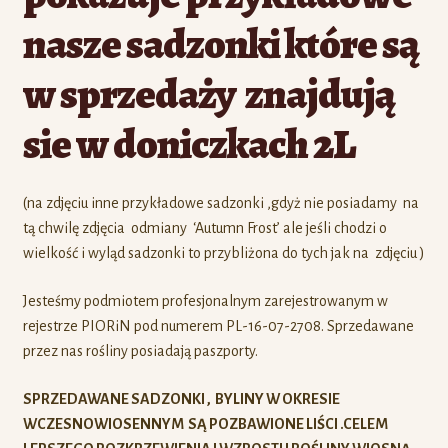
nasze sadzonki które są
w sprzedaży znajdują
sie w doniczkach 2L
(na zdjęciu inne przykładowe sadzonki ,gdyż nie posiadamy na
tą chwilę zdjęcia odmiany ‘Autumn Frost’ ale jeśli chodzi o
wielkość i wyląd sadzonki to przybliżona do tych jak na zdjęciu )
Jesteśmy podmiotem profesjonalnym zarejestrowanym w
rejestrze PIORiN pod numerem PL-16-07-2708. Sprzedawane
przez nas rośliny posiadają paszporty.
SPRZEDAWANE SADZONKI , BYLINY W OKRESIE
WCZESNOWIOSENNYM SĄ POZBAWIONE LIŚCI .CELEM