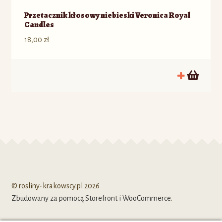
Przetacznik kłosowy niebieski Veronica Royal
Candles
18,00
zł
© rosliny-krakowscy.pl 2026
Zbudowany za pomocą Storefront i WooCommerce
.