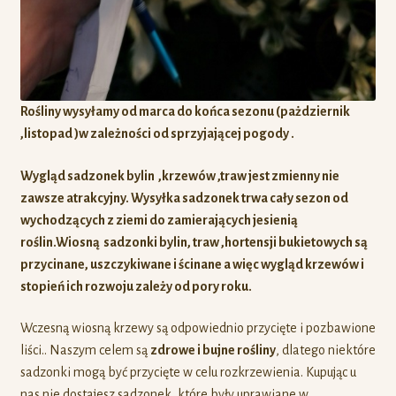
Rośliny wysyłamy od marca do końca sezonu (pażdziernik
,listopad )w zależności od sprzyjającej pogody .
Wygląd sadzonek bylin ,krzewów ,traw jest zmienny nie
zawsze atrakcyjny. Wysyłka sadzonek trwa cały sezon od
wychodzących z ziemi do zamierających jesienią
roślin.Wiosną sadzonki bylin, traw ,hortensji bukietowych są
przycinane, uszczykiwane i ścinane a więc
wygląd krzewów i
stopień ich rozwoju zależy od pory roku.
Wczesną wiosną krzewy są odpowiednio przycięte i pozbawione
liści.. Naszym celem są
zdrowe i bujne rośliny
, dlatego niektóre
sadzonki mogą być przycięte w celu rozkrzewienia. Kupując u
nas nie dostajesz sadzonek, które były uprawiane w