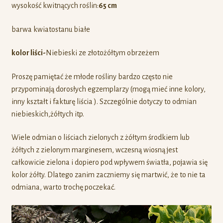
wysokość kwitnących roślin:
65 cm
barwa kwiatostanu białe
kolor liści-
Niebieski ze złotożółtym obrzeżem
Proszę pamiętać że młode rośliny bardzo często nie
przypominają dorosłych egzemplarzy (mogą mieć inne kolory,
inny kształt i fakturę liścia ). Szczególnie dotyczy to odmian
niebieskich,żółtych itp.
Wiele odmian o liściach zielonych z żółtym środkiem lub
żółtych z zielonym marginesem, wczesną wiosną jest
całkowicie zielona i dopiero pod wpływem światła, pojawia się
kolor żółty. Dlatego zanim zaczniemy się martwić, że to nie ta
odmiana, warto trochę poczekać.