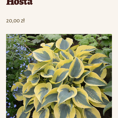
Hosta
20,00
zł