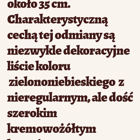
około 35 cm.
Charakterystyczną
cechą tej odmiany są
niezwykle dekoracyjne
liście koloru
zielononiebieskiego z
nieregularnym, ale dość
szerokim
kremowożółtym