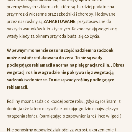
przemysłowych szklarniach, które są bardziej podatne na
przymrozki wiosenne oraz szkodniki i choroby. Hodowane
przez nas rośliny są
ZAHARTOWANE
, przystosowane do
naszych warunków klimatycznych. Rozpoczynają wegetację
wtedy kiedy za oknem przyroda budzi się do życia.
W pewnym momencie sezonu część nadziemna sadzonki
może zostać zredukowana do zera. To nie są wady
podlegające reklamacji a normalna pielęgnacja roślin. , Okres
wegetacji roślin w ogrodzie nie pokrywa się z wegetacją
sadzonki w doniczce. To nie są wady rośliny podlegające
reklamacji.
Rośliny można sadzić o każdej porze roku ,gdyż są roślinami z
donic ,także latem oczywiście unikając godzin o największym
natężeniu słońca .(pamiętając o zapewnieniu roślince wilgoci )
Nie ponosimy odpowiedzialności za wzrost, ukorzenienie i