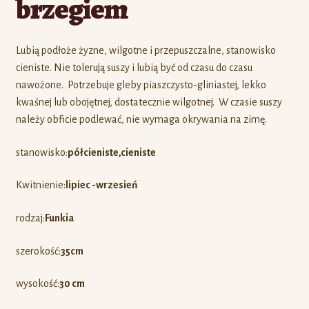
brzegiem
Lubią podłoże żyzne, wilgotne i przepuszczalne, stanowisko
cieniste. Nie tolerują suszy i lubią być od czasu do czasu
nawożone. Potrzebuje gleby piaszczysto-gliniastej, lekko
kwaśnej lub obojętnej, dostatecznie wilgotnej. W czasie suszy
należy obficie podlewać, nie wymaga okrywania na zimę.
stanowisko:
półcieniste,
cieniste
Kwitnienie:
lipiec -wrzesień
rodzaj:
Funkia
szerokość:
35cm
wysokość:
30 cm