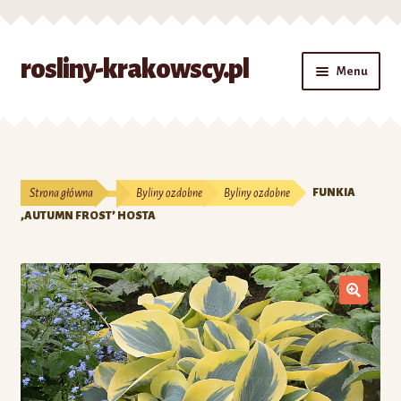
Przejdź
Przejdź
rosliny-krakowscy.pl
Menu
do
do
nawigacji
treści
Strona główna
#7 (bez tytułu)
Strona główna
Byliny ozdobne
Byliny ozdobne
FUNKIA
Kontakt
‚AUTUMN FROST’ HOSTA
Koszyk
Moje konto
O nas
Zamówienie