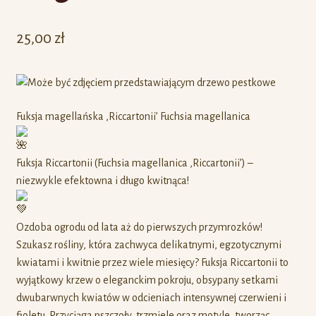
25,00
zł
Fuksja magellańska ‚Riccartonii’ Fuchsia magellanica
Fuksja Riccartonii (Fuchsia magellanica ‚Riccartonii’) –
niezwykle efektowna i długo kwitnąca!
Ozdoba ogrodu od lata aż do pierwszych przymrozków!
Szukasz rośliny, która zachwyca delikatnymi, egzotycznymi
kwiatami i kwitnie przez wiele miesięcy? Fuksja Riccartonii to
wyjątkowy krzew o eleganckim pokroju, obsypany setkami
dwubarwnych kwiatów w odcieniach intensywnej czerwieni i
fioletu. Przyciąga pszczoły, trzmiele oraz motyle, tworząc