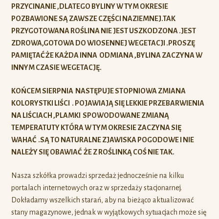
PRZYCINANIE ,DLATEGO BYLINY W TYM OKRESIE
POZBAWIONE SĄ ZAWSZE CZĘŚCI NAZIEMNEJ.TAK
PRZYGOTOWANA ROŚLINA NIE JEST USZKODZONA .JEST
ZDROWA,GOTOWA DO WIOSENNEJ WEGETACJI .PROSZĘ
PAMIĘTAĆ ŻE KAŻDA INNA ODMIANA ,BYLINA ZACZYNA W
INNYM CZASIE WEGETACJĘ.
KOŃCEM SIERPNIA NASTĘPUJE STOPNIOWA ZMIANA
KOLORYSTKI LIŚCI . POJAWIAJĄ SIĘ LEKKIE PRZEBARWIENIA
NA LIŚCIACH ,PLAMKI SPOWODOWANE ZMIANĄ
TEMPERATUTY KTÓRA W TYM OKRESIE ZACZYNA SIĘ
WAHAĆ .SĄ TO NATURALNE ZJAWISKA POGODOWE I NIE
NALEŻY SIĘ OBAWIAĆ ŻE Z ROŚLINKĄ COŚ NIE TAK.
Nasza szkółka prowadzi sprzedaż jednocześnie na kilku
portalach internetowych oraz w sprzedaży stacjonarnej.
Dokładamy wszelkich starań, aby na bieżąco aktualizować
stany magazynowe, jednak w wyjątkowych sytuacjach może się