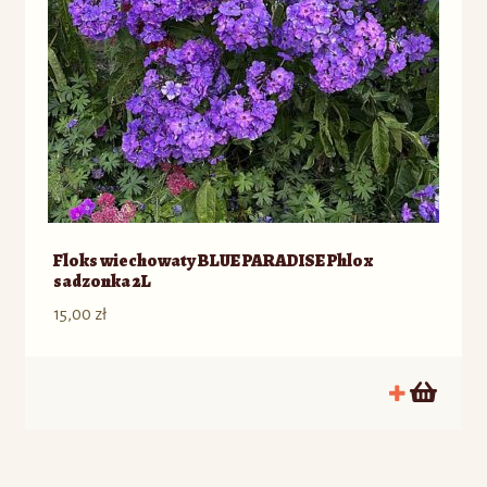
Floks wiechowaty BLUE PARADISE Phlox
sadzonka 2L
15,00
zł