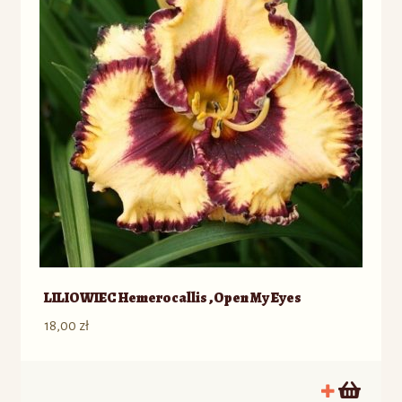
LILIOWIEC Hemerocallis ‚Open My Eyes
18,00
zł