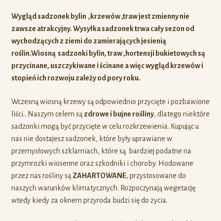
Wygląd sadzonek bylin ,krzewów ,traw jest zmienny nie
zawsze atrakcyjny. Wysyłka sadzonek trwa cały sezon od
wychodzących z ziemi do zamierających jesienią
roślin.Wiosną sadzonki bylin, traw ,hortensji bukietowych są
przycinane, uszczykiwane i ścinane a więc
wygląd krzewów i
stopień ich rozwoju zależy od pory roku.
Wczesną wiosną krzewy są odpowiednio przycięte i pozbawione
liści.. Naszym celem są
zdrowe i bujne rośliny
, dlatego niektóre
sadzonki mogą być przycięte w celu rozkrzewienia. Kupując u
nas nie dostajesz sadzonek, które były uprawiane w
przemysłowych szklarniach, które są bardziej podatne na
przymrozki wiosenne oraz szkodniki i choroby. Hodowane
przez nas rośliny są
ZAHARTOWANE
, przystosowane do
naszych warunków klimatycznych. Rozpoczynają wegetację
wtedy kiedy za oknem przyroda budzi się do życia.