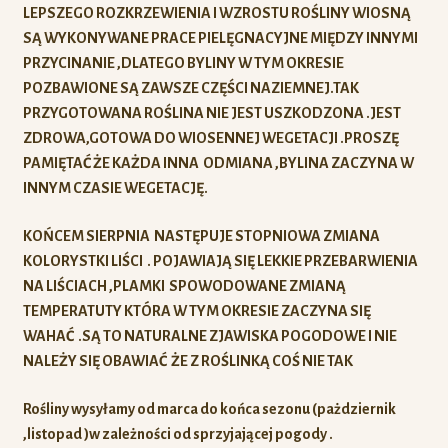
LEPSZEGO ROZKRZEWIENIA I WZROSTU ROŚLINY WIOSNĄ
SĄ WYKONYWANE PRACE PIELĘGNACYJNE MIĘDZY INNYMI
PRZYCINANIE ,DLATEGO BYLINY W TYM OKRESIE
POZBAWIONE SĄ ZAWSZE CZĘŚCI NAZIEMNEJ.TAK
PRZYGOTOWANA ROŚLINA NIE JEST USZKODZONA .JEST
ZDROWA,GOTOWA DO WIOSENNEJ WEGETACJI .PROSZĘ
PAMIĘTAĆ ŻE KAŻDA INNA ODMIANA ,BYLINA ZACZYNA W
INNYM CZASIE WEGETACJĘ.
KOŃCEM SIERPNIA NASTĘPUJE STOPNIOWA ZMIANA
KOLORYSTKI LIŚCI . POJAWIAJĄ SIĘ LEKKIE PRZEBARWIENIA
NA LIŚCIACH ,PLAMKI SPOWODOWANE ZMIANĄ
TEMPERATUTY KTÓRA W TYM OKRESIE ZACZYNA SIĘ
WAHAĆ .SĄ TO NATURALNE ZJAWISKA POGODOWE I NIE
NALEŻY SIĘ OBAWIAĆ ŻE Z ROŚLINKĄ COŚ NIE TAK
Rośliny wysyłamy od marca do końca sezonu (pażdziernik
,listopad )w zależności od sprzyjającej pogody .