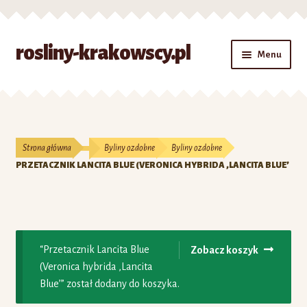
Przejdź
Przejdź
rosliny-krakowscy.pl
Menu
do
do
nawigacji
treści
Strona główna
#7 (bez tytułu)
Strona główna
Byliny ozdobne
Byliny ozdobne
Kontakt
PRZETACZNIK LANCITA BLUE (VERONICA HYBRIDA ‚LANCITA BLUE’
Koszyk
Moje konto
“Przetacznik Lancita Blue
Zobacz koszyk
(Veronica hybrida ‚Lancita
O nas
Blue’” został dodany do koszyka.
Zamówienie