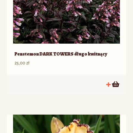
Penstemon DARK TOWERS długo kwitnący
25,00
zł