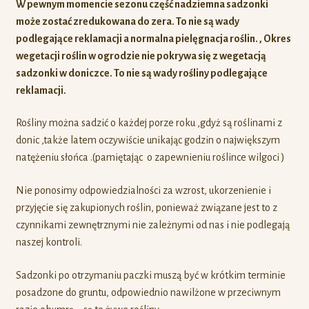
W pewnym momencie sezonu część nadziemna sadzonki
może zostać zredukowana do zera. To nie są wady
podlegające reklamacji a normalna pielęgnacja roślin. , Okres
wegetacji roślin w ogrodzie nie pokrywa się z wegetacją
sadzonki w doniczce. To nie są wady rośliny podlegające
reklamacji.
Rośliny można sadzić o każdej porze roku ,gdyż są roślinami z
donic ,także latem oczywiście unikając godzin o największym
natężeniu słońca .(pamiętając o zapewnieniu roślince wilgoci )
Nie ponosimy odpowiedzialności za wzrost, ukorzenienie i
przyjęcie się zakupionych roślin, ponieważ związane jest to z
czynnikami zewnętrznymi nie zależnymi od nas i nie podlegają
naszej kontroli.
Sadzonki po otrzymaniu paczki muszą być w krótkim terminie
posadzone do gruntu, odpowiednio nawilżone w przeciwnym