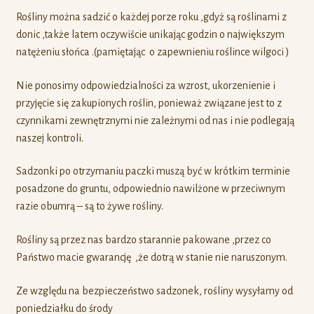
Rośliny można sadzić o każdej porze roku ,gdyż są roślinami z
donic ,także latem oczywiście unikając godzin o największym
natężeniu słońca .(pamiętając o zapewnieniu roślince wilgoci )
Nie ponosimy odpowiedzialności za wzrost, ukorzenienie i
przyjęcie się zakupionych roślin, ponieważ związane jest to z
czynnikami zewnętrznymi nie zależnymi od nas i nie podlegają
naszej kontroli.
Sadzonki po otrzymaniu paczki muszą być w krótkim terminie
posadzone do gruntu, odpowiednio nawilżone w przeciwnym
razie obumrą – są to żywe rośliny.
Rośliny są przez nas bardzo starannie pakowane ,przez co
Państwo macie gwarancję ,że dotrą w stanie nie naruszonym.
Ze względu na bezpieczeństwo sadzonek, rośliny wysyłamy od
poniedziałku do środy