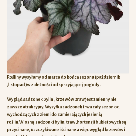
Rośliny wysyłamy od marca do końca sezonu (pażdziernik
,listopad )w zależności od sprzyjającej pogody .
Wygląd sadzonek bylin ,krzewów ,traw jest zmienny nie
zawsze atrakcyjny. Wysyłka sadzonek trwa cały sezon od
wychodzących z ziemi do zamierających jesienią
roślin.Wiosną sadzonki bylin, traw ,hortensji bukietowych są
przycinane, uszczykiwane i ścinane a więc
wygląd krzewów i