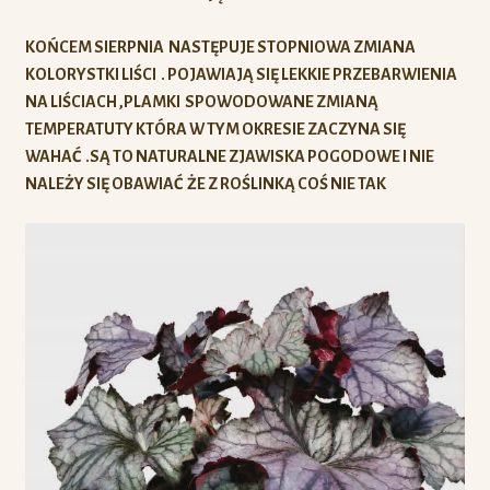
KOŃCEM SIERPNIA NASTĘPUJE STOPNIOWA ZMIANA
KOLORYSTKI LIŚCI . POJAWIAJĄ SIĘ LEKKIE PRZEBARWIENIA
NA LIŚCIACH ,PLAMKI SPOWODOWANE ZMIANĄ
TEMPERATUTY KTÓRA W TYM OKRESIE ZACZYNA SIĘ
WAHAĆ .SĄ TO NATURALNE ZJAWISKA POGODOWE I NIE
NALEŻY SIĘ OBAWIAĆ ŻE Z ROŚLINKĄ COŚ NIE TAK