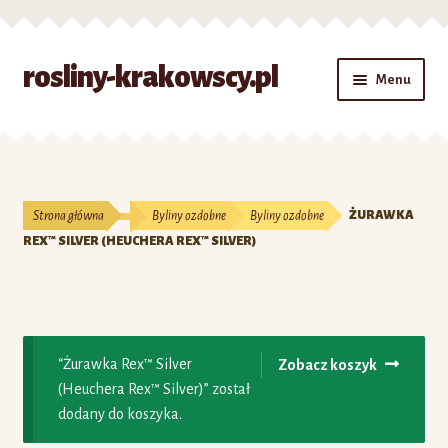
Przejdź
Przejdź
rosliny-krakowscy.pl
Menu
do
do
nawigacji
treści
Strona główna
#7 (bez tytułu)
Strona główna
Byliny ozdobne
Byliny ozdobne
ŻURAWKA
Kontakt
REX™ SILVER (HEUCHERA REX™ SILVER)
Koszyk
Moje konto
“Żurawka Rex™ Silver
Zobacz koszyk
(Heuchera Rex™ Silver)” został
O nas
dodany do koszyka.
Zamówienie