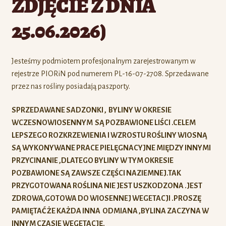
ZDJĘCIE Z DNIA
25.06.2026)
Jesteśmy podmiotem profesjonalnym zarejestrowanym w
rejestrze PIORiN pod numerem PL-16-07-2708. Sprzedawane
przez nas rośliny posiadają paszporty.
SPRZEDAWANE SADZONKI , BYLINY W OKRESIE
WCZESNOWIOSENNYM SĄ POZBAWIONE LIŚCI .CELEM
LEPSZEGO ROZKRZEWIENIA I WZROSTU ROŚLINY WIOSNĄ
SĄ WYKONYWANE PRACE PIELĘGNACYJNE MIĘDZY INNYMI
PRZYCINANIE ,DLATEGO BYLINY W TYM OKRESIE
POZBAWIONE SĄ ZAWSZE CZĘŚCI NAZIEMNEJ.TAK
PRZYGOTOWANA ROŚLINA NIE JEST USZKODZONA .JEST
ZDROWA,GOTOWA DO WIOSENNEJ WEGETACJI .PROSZĘ
PAMIĘTAĆ ŻE KAŻDA INNA ODMIANA ,BYLINA ZACZYNA W
INNYM CZASIE WEGETACJĘ.