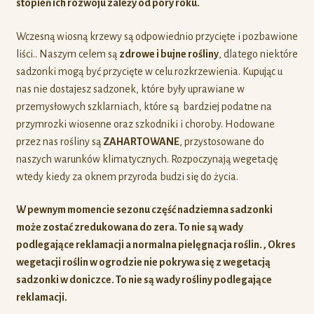
stopień ich rozwoju zależy od pory roku.
Wczesną wiosną krzewy są odpowiednio przycięte i pozbawione
liści.. Naszym celem są
zdrowe i bujne rośliny
, dlatego niektóre
sadzonki mogą być przycięte w celu rozkrzewienia. Kupując u
nas nie dostajesz sadzonek, które były uprawiane w
przemysłowych szklarniach, które są bardziej podatne na
przymrozki wiosenne oraz szkodniki i choroby. Hodowane
przez nas rośliny są
ZAHARTOWANE
, przystosowane do
naszych warunków klimatycznych. Rozpoczynają wegetację
wtedy kiedy za oknem przyroda budzi się do życia.
W pewnym momencie sezonu część nadziemna sadzonki
może zostać zredukowana do zera. To nie są wady
podlegające reklamacji a normalna pielęgnacja roślin. , Okres
wegetacji roślin w ogrodzie nie pokrywa się z wegetacją
sadzonki w doniczce. To nie są wady rośliny podlegające
reklamacji.