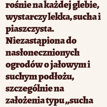
rośnie na każdej glebie,
wystarczy lekka, sucha i
piaszczysta.
Niezastąpiona do
nasłonecznionych
ogrodów o jałowym i
suchym podłożu,
szczególnie na
założenia typu „sucha