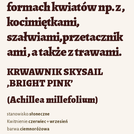
formach kwiatów np. z ,
kocimiętkami,
szałwiami,przetacznik
ami , a także z trawami.
KRWAWNIK SKYSAIL
‚BRIGHT PINK’
(Achillea millefolium)
stanowisko:
słoneczne
Kwitnienie:
czerwiec ÷ wrzesień
barwa:
ciemnoróżowa