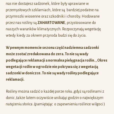
nas nie dostajesz sadzonek, które były uprawiane w
przemysłowych szklarniach, które są bardziej podatne na
przymrozki wiosenne oraz szkodniki i choroby. Hodowane
przez nas rośliny są
ZAHARTOWANE
, przystosowane do
naszych warunków klimatycznych. Rozpoczynają wegetację
wtedy kiedy za oknem przyroda budzi się do życia.
W pewnym momencie sezonu część nadziemna sadzonki
może zostać zredukowana do zera. To nie są wady
podlegające reklamacji a normalna pielęgnacja roślin. , Okres
wegetacji roślin w ogrodzie nie pokrywa się z wegetacją
sadzonki w doniczce. To nie są wady rośliny podlegające
reklamacji.
Rośliny można sadzić o każdej porze roku ,gdyż są roślinami z
donic ,także latem oczywiście unikając godzin o największym
natężeniu słońca .(pamiętając o zapewnieniu roślince wilgoci )