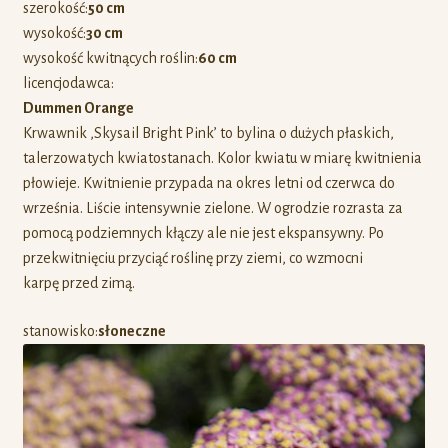
szerokość:
50 cm
wysokość:
30 cm
wysokość kwitnących roślin:
60 cm
licencjodawca:
Dummen Orange
Krwawnik ‚Skysail Bright Pink’ to bylina o dużych płaskich,
talerzowatych kwiatostanach. Kolor kwiatu w miarę kwitnienia
płowieje. Kwitnienie przypada na okres letni od czerwca do
września. Liście intensywnie zielone. W ogrodzie rozrasta za
pomocą podziemnych kłączy ale nie jest ekspansywny. Po
przekwitnięciu przyciąć roślinę przy ziemi, co wzmocni
karpę przed zimą.
stanowisko:
słoneczne