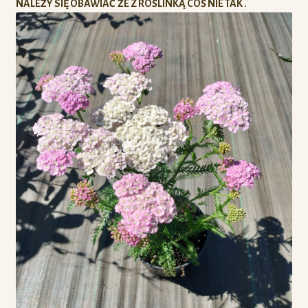
NALEŻY SIĘ OBAWIAĆ ŻE Z ROŚLINKĄ COŚ NIE TAK .