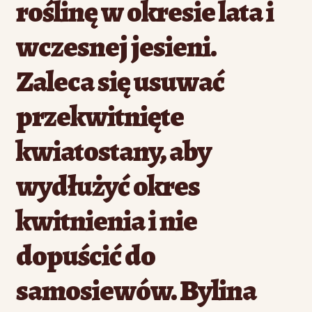
roślinę w okresie lata i
wczesnej jesieni.
Zaleca się usuwać
przekwitnięte
kwiatostany, aby
wydłużyć okres
kwitnienia i nie
dopuścić do
samosiewów. Bylina