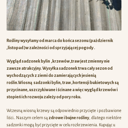
Rośliny wysyłamy od marca do końca sezonu (pażdziernik
,listopad )w zależności od sprzyjającej pogody .
Wygląd sadzonek bylin ,krzewów ,traw jest zmienny nie
zawsze atrakcyjny. Wysyłka sadzonek trwa cały sezon od
wychodzących z ziemi do zamierających jesienią
roślin.Wiosną sadzonki bylin, traw ,hortensji bukietowych są
przycinane, uszczykiwane i ścinane a więc
wygląd krzewów i
stopień ich rozwoju zależy od pory roku.
Wczesną wiosną krzewy są odpowiednio przycięte i pozbawione
liści.. Naszym celem są
zdrowe i bujne rośliny
, dlatego niektóre
sadzonki mogą być przycięte w celu rozkrzewienia. Kupując u