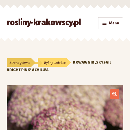
Przejdź
Przejdź
rosliny-krakowscy.pl
Menu
do
do
nawigacji
treści
Strona główna
#7 (bez tytułu)
Strona główna
Byliny ozdobne
KRWAWNIK ‚SKYSAIL
Kontakt
BRIGHT PINK’ ACHILLEA
Koszyk
Moje konto
O nas
Zamówienie