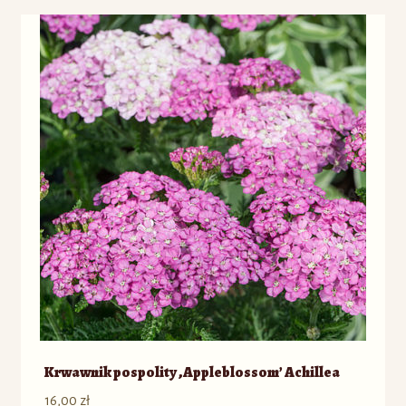
Krwawnik pospolity ‚Appleblossom’ Achillea
16,00
zł