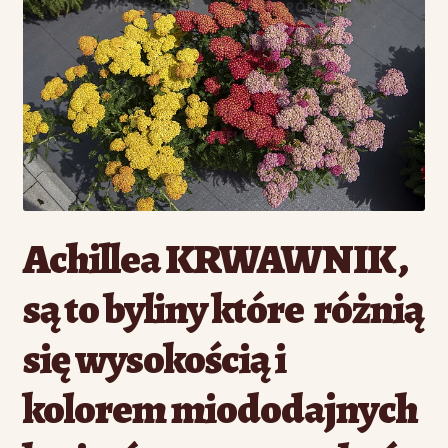
Achillea KRWAWNIK ,
są to byliny które różnią
się wysokością i
kolorem miododajnych