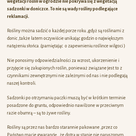
wegetacji roślin w ogrodzie nie pokrywa się z wegetacją
sadzonki w doniczce. To nie są wady rośliny podlegające
reklamacji.
Rośliny można sadzić o każdej porze roku ,gdyż są roślinami z
donic ,także latem oczywiście unikając godzin o największym
natężeniu słońca .(pamiętając o zapewnieniu roślince wilgoci )
Nie ponosimy odpowiedzialności za wzrost, ukorzenienie i
przyjęcie się zakupionych roślin, ponieważ związane jest to z
czynnikami zewnętrznymi nie zależnymi od nas i nie podlegają
naszej kontroli.
Sadzonki po otrzymaniu paczki muszą być w krótkim terminie
posadzone do gruntu, odpowiednio nawilżone w przeciwnym
razie obumrą – są to żywe rośliny.
Rośliny są przez nas bardzo starannie pakowane ,przez co
Państwo macie gwarancję ,że dotrą w stanie nie naruszonym.