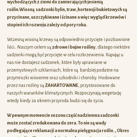
wychodzących z ziemi do zamierających jesienią
roślin.Wiosną sadzonki bylin, traw ,hortensji bukietowych są
przycinane, uszczykiwane i ścinane a więc
wygląd krzewów i
stopień ich rozwoju zależy od pory roku.
Wczesną wiosną krzewy są odpowiednio przycięte i pozbawione
liści.. Naszym celem są
zdrowe i bujne rośliny
, dlatego niektóre
sadzonki mogą być przycięte w celu rozkrzewienia. Kupując u
nas nie dostajesz sadzonek, które były uprawiane w
przemysłowych szklarniach, które są bardziej podatne na
przymrozki wiosenne oraz szkodniki i choroby. Hodowane
przez nas rośliny są
ZAHARTOWANE
, przystosowane do
naszych warunków klimatycznych. Rozpoczynają wegetację
wtedy kiedy za oknem przyroda budzi się do życia.
W pewnym momencie sezonu część nadziemna sadzonki
może zostać zredukowana do zera. To nie są wady
podlegające reklamacji a normalna pielęgnacja roślin. , Okres