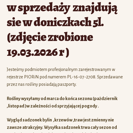
w sprzedaży znajdują
sie w doniczkach 5l.
(zdjęcie zrobione
19.03.2026 r )
Jesteśmy podmiotem profesjonalnym zarejestrowanym w
rejestrze PIORiN pod numerem PL-16-07-2708. Sprzedawane
przez nas rośliny posiadają paszporty.
Rośliny wysyłamy od marca do końca sezonu (pażdziernik
,listopad )w zależności od sprzyjającej pogody .
Wygląd sadzonek bylin ,krzewów ,traw jest zmienny nie
zawsze atrakcyjny. Wysyłka sadzonek trwa cały sezon od