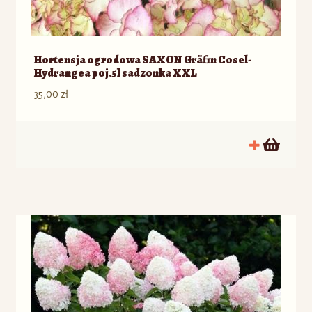
Hortensja ogrodowa SAXON Gräfin Cosel-
Hydrangea poj.5l sadzonka XXL
35,00
zł