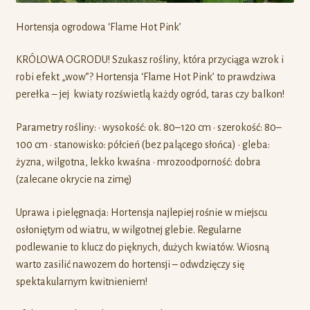
Hortensja ogrodowa ‘Flame Hot Pink’
KRÓLOWA OGRODU! Szukasz rośliny, która przyciąga wzrok i
robi efekt „wow”? Hortensja ‘Flame Hot Pink’ to prawdziwa
perełka – jej kwiaty rozświetlą każdy ogród, taras czy balkon!
Parametry rośliny: • wysokość: ok. 80–120 cm • szerokość: 80–
100 cm • stanowisko: półcień (bez palącego słońca) • gleba:
żyzna, wilgotna, lekko kwaśna • mrozoodporność: dobra
(zalecane okrycie na zimę)
Uprawa i pielęgnacja: Hortensja najlepiej rośnie w miejscu
osłoniętym od wiatru, w wilgotnej glebie. Regularne
podlewanie to klucz do pięknych, dużych kwiatów. Wiosną
warto zasilić nawozem do hortensji – odwdzięczy się
spektakularnym kwitnieniem!