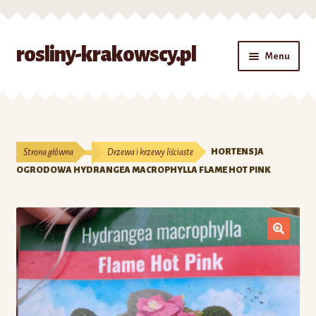
Przejdź
Przejdź
rosliny-krakowscy.pl
Menu
do
do
nawigacji
treści
Strona główna
#7 (bez tytułu)
Strona główna
Drzewa i krzewy liściaste
HORTENSJA
Kontakt
OGRODOWA HYDRANGEA MACROPHYLLA FLAME HOT PINK
Koszyk
Moje konto
O nas
Zamówienie