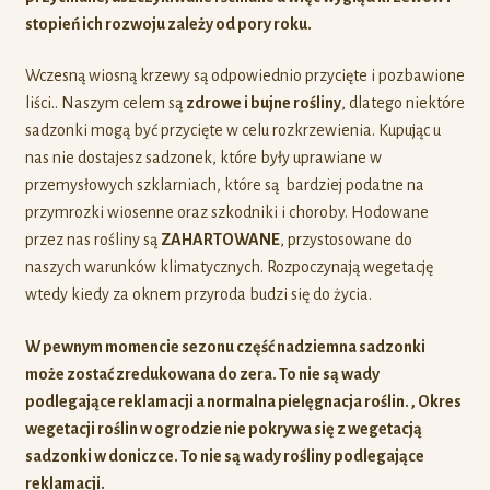
stopień ich rozwoju zależy od pory roku.
Wczesną wiosną krzewy są odpowiednio przycięte i pozbawione
liści.. Naszym celem są
zdrowe i bujne rośliny
, dlatego niektóre
sadzonki mogą być przycięte w celu rozkrzewienia. Kupując u
nas nie dostajesz sadzonek, które były uprawiane w
przemysłowych szklarniach, które są bardziej podatne na
przymrozki wiosenne oraz szkodniki i choroby. Hodowane
przez nas rośliny są
ZAHARTOWANE
, przystosowane do
naszych warunków klimatycznych. Rozpoczynają wegetację
wtedy kiedy za oknem przyroda budzi się do życia.
W pewnym momencie sezonu część nadziemna sadzonki
może zostać zredukowana do zera. To nie są wady
podlegające reklamacji a normalna pielęgnacja roślin. , Okres
wegetacji roślin w ogrodzie nie pokrywa się z wegetacją
sadzonki w doniczce. To nie są wady rośliny podlegające
reklamacji.