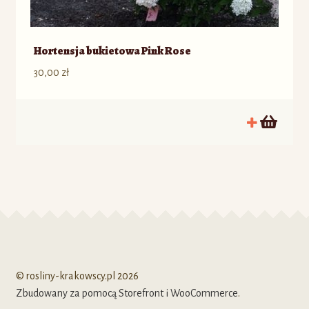
Hortensja bukietowa Pink Rose
30,00
zł
© rosliny-krakowscy.pl 2026
Zbudowany za pomocą Storefront i WooCommerce
.