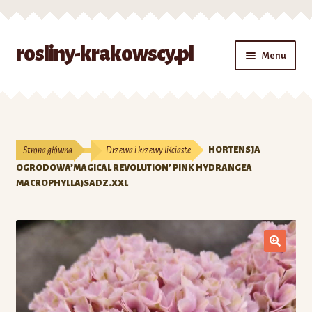
Przejdź
Przejdź
rosliny-krakowscy.pl
Menu
do
do
nawigacji
treści
Strona główna
#7 (bez tytułu)
Strona główna
Drzewa i krzewy liściaste
HORTENSJA
Kontakt
OGRODOWA’MAGICAL REVOLUTION’ PINK HYDRANGEA
MACROPHYLLA)SADZ.XXL
Koszyk
Moje konto
O nas
Zamówienie