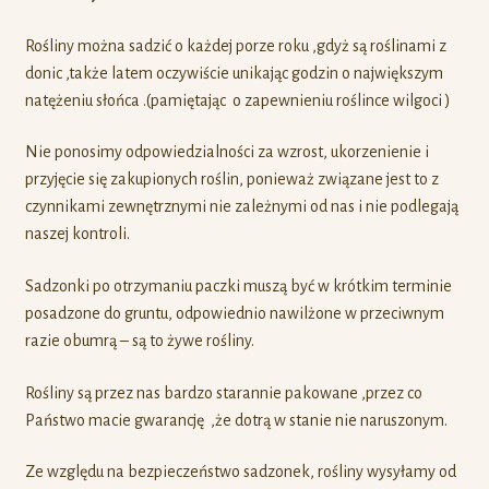
Rośliny można sadzić o każdej porze roku ,gdyż są roślinami z
donic ,także latem oczywiście unikając godzin o największym
natężeniu słońca .(pamiętając o zapewnieniu roślince wilgoci )
Nie ponosimy odpowiedzialności za wzrost, ukorzenienie i
przyjęcie się zakupionych roślin, ponieważ związane jest to z
czynnikami zewnętrznymi nie zależnymi od nas i nie podlegają
naszej kontroli.
Sadzonki po otrzymaniu paczki muszą być w krótkim terminie
posadzone do gruntu, odpowiednio nawilżone w przeciwnym
razie obumrą – są to żywe rośliny.
Rośliny są przez nas bardzo starannie pakowane ,przez co
Państwo macie gwarancję ,że dotrą w stanie nie naruszonym.
Ze względu na bezpieczeństwo sadzonek, rośliny wysyłamy od