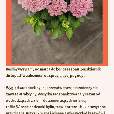
Rośliny wysyłamy od marca do końca sezonu (pażdziernik
,listopad )w zależności od sprzyjającej pogody .
Wygląd sadzonek bylin ,krzewów ,traw jest zmienny nie
zawsze atrakcyjny. Wysyłka sadzonek trwa cały sezon od
wychodzących z ziemi do zamierających jesienią
roślin.Wiosną sadzonki bylin, traw ,hortensji bukietowych są
przycinane, uszczykiwane i ścinane a więc
wygląd krzewów i