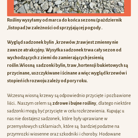
Rośliny wysyłamy od marca do końca sezonu (pażdziernik
,listopad )w zależności od sprzyjającej pogody .
Wygląd sadzonek bylin ,krzewów ,traw jest zmienny nie
zawsze atrakcyjny. Wysyłka sadzonek trwa cały sezon od
wychodzących z ziemi do zamierających jesienią
roślin.Wiosną sadzonki bylin, traw ,hortensji bukietowych są
przycinane, uszczykiwane i ścinane a więc
wygląd krzewów i
stopień ich rozwoju zależy od pory roku.
Wczesną wiosną krzewy są odpowiednio przycięte i pozbawione
liści.. Naszym celem są
zdrowe i bujne rośliny
, dlatego niektóre
sadzonki mogą być przycięte w celu rozkrzewienia. Kupując u
nas nie dostajesz sadzonek, które były uprawiane w
przemysłowych szklarniach, które są bardziej podatne na
przymrozki wiosenne oraz szkodniki i choroby. Hodowane