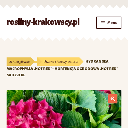
Przejdź
Przejdź
rosliny-krakowscy.pl
Menu
do
do
nawigacji
treści
Strona główna
#7 (bez tytułu)
Strona główna
Drzewa i krzewy liściaste
HYDRANGEA
Kontakt
MACROPHYLLA ‚HOT RED’ – HORTENSJA OGRODOWA ‚HOT RED’
SADZ.XXL
Koszyk
Moje konto
O nas
Zamówienie