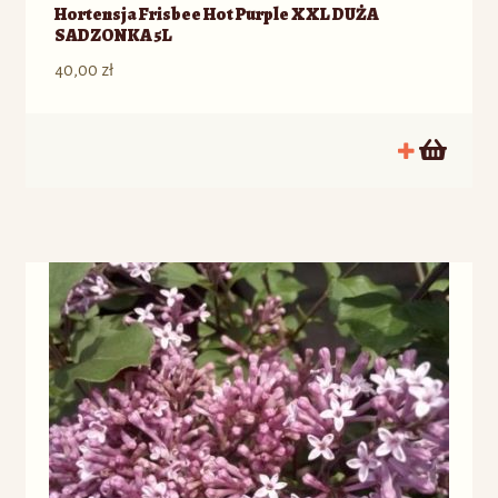
Hortensja Frisbee Hot Purple XXL DUŻA
SADZONKA 5L
40,00
zł