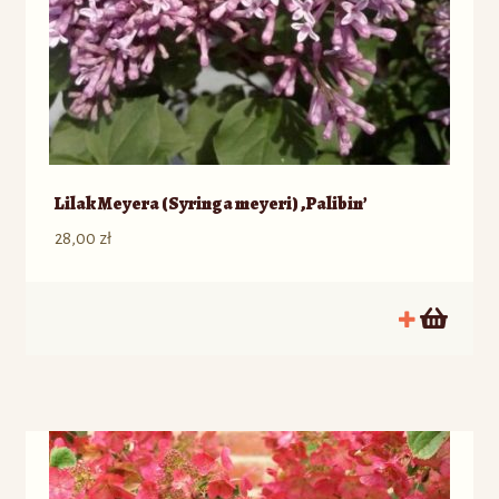
Lilak Meyera (Syringa meyeri) ‚Palibin’
28,00
zł