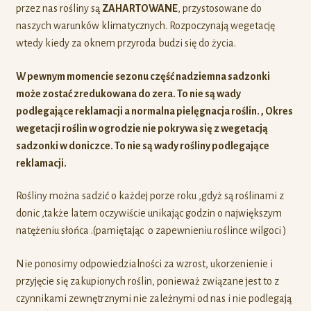
przez nas rośliny są
ZAHARTOWANE
, przystosowane do
naszych warunków klimatycznych. Rozpoczynają wegetację
wtedy kiedy za oknem przyroda budzi się do życia.
W pewnym momencie sezonu część nadziemna sadzonki
może zostać zredukowana do zera. To nie są wady
podlegające reklamacji a normalna pielęgnacja roślin. , Okres
wegetacji roślin w ogrodzie nie pokrywa się z wegetacją
sadzonki w doniczce. To nie są wady rośliny podlegające
reklamacji.
Rośliny można sadzić o każdej porze roku ,gdyż są roślinami z
donic ,także latem oczywiście unikając godzin o największym
natężeniu słońca .(pamiętając o zapewnieniu roślince wilgoci )
Nie ponosimy odpowiedzialności za wzrost, ukorzenienie i
przyjęcie się zakupionych roślin, ponieważ związane jest to z
czynnikami zewnętrznymi nie zależnymi od nas i nie podlegają