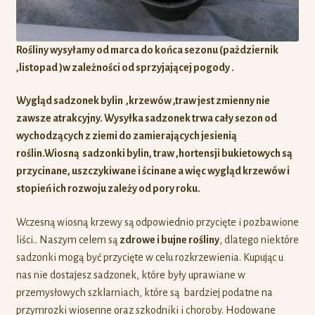
Rośliny wysyłamy od marca do końca sezonu (pażdziernik
,listopad )w zależności od sprzyjającej pogody .
Wygląd sadzonek bylin ,krzewów ,traw jest zmienny nie
zawsze atrakcyjny. Wysyłka sadzonek trwa cały sezon od
wychodzących z ziemi do zamierających jesienią
roślin.Wiosną sadzonki bylin, traw ,hortensji bukietowych są
przycinane, uszczykiwane i ścinane a więc
wygląd krzewów i
stopień ich rozwoju zależy od pory roku.
Wczesną wiosną krzewy są odpowiednio przycięte i pozbawione
liści.. Naszym celem są
zdrowe i bujne rośliny
, dlatego niektóre
sadzonki mogą być przycięte w celu rozkrzewienia. Kupując u
nas nie dostajesz sadzonek, które były uprawiane w
przemysłowych szklarniach, które są bardziej podatne na
przymrozki wiosenne oraz szkodniki i choroby. Hodowane