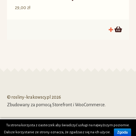
29,00
zł
© rosliny-krakowscy.pl 2026
Zbudowany za pomocą Storefront i WooCommerce
.
Ta strona korzysta z ciasteczek aby świadczyć usługi na najwyższym poziomie.
1
Szukaj:
Dalsze korzystanie ze strony oznacza, że zgadzasz się na ich użycie.
Zgoda
Szukaj