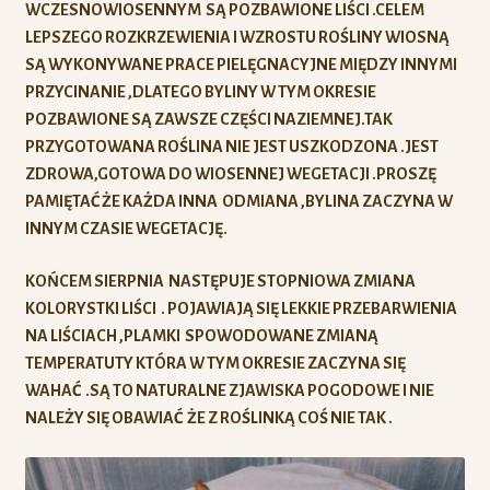
WCZESNOWIOSENNYM SĄ POZBAWIONE LIŚCI .CELEM
LEPSZEGO ROZKRZEWIENIA I WZROSTU ROŚLINY WIOSNĄ
SĄ WYKONYWANE PRACE PIELĘGNACYJNE MIĘDZY INNYMI
PRZYCINANIE ,DLATEGO BYLINY W TYM OKRESIE
POZBAWIONE SĄ ZAWSZE CZĘŚCI NAZIEMNEJ.TAK
PRZYGOTOWANA ROŚLINA NIE JEST USZKODZONA .JEST
ZDROWA,GOTOWA DO WIOSENNEJ WEGETACJI .PROSZĘ
PAMIĘTAĆ ŻE KAŻDA INNA ODMIANA ,BYLINA ZACZYNA W
INNYM CZASIE WEGETACJĘ.
KOŃCEM SIERPNIA NASTĘPUJE STOPNIOWA ZMIANA
KOLORYSTKI LIŚCI . POJAWIAJĄ SIĘ LEKKIE PRZEBARWIENIA
NA LIŚCIACH ,PLAMKI SPOWODOWANE ZMIANĄ
TEMPERATUTY KTÓRA W TYM OKRESIE ZACZYNA SIĘ
WAHAĆ .SĄ TO NATURALNE ZJAWISKA POGODOWE I NIE
NALEŻY SIĘ OBAWIAĆ ŻE Z ROŚLINKĄ COŚ NIE TAK .