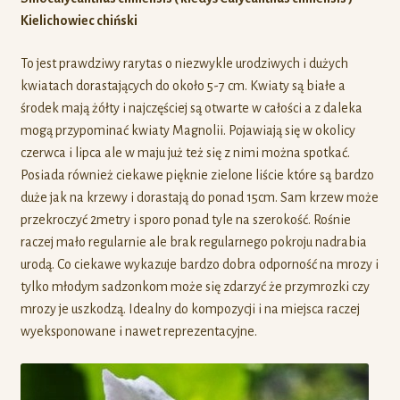
Kielichowiec chiński
To jest prawdziwy rarytas o niezwykle urodziwych i dużych
kwiatach dorastających do około 5-7 cm. Kwiaty są białe a
środek mają żółty i najczęściej są otwarte w całości a z daleka
mogą przypominać kwiaty Magnolii. Pojawiają się w okolicy
czerwca i lipca ale w maju już też się z nimi można spotkać.
Posiada również ciekawe pięknie zielone liście które są bardzo
duże jak na krzewy i dorastają do ponad 15cm. Sam krzew może
przekroczyć 2metry i sporo ponad tyle na szerokość. Rośnie
raczej mało regularnie ale brak regularnego pokroju nadrabia
urodą. Co ciekawe wykazuje bardzo dobra odporność na mrozy i
tylko młodym sadzonkom może się zdarzyć że przymrozki czy
mrozy je uszkodzą. Idealny do kompozycji i na miejsca raczej
wyeksponowane i nawet reprezentacyjne.