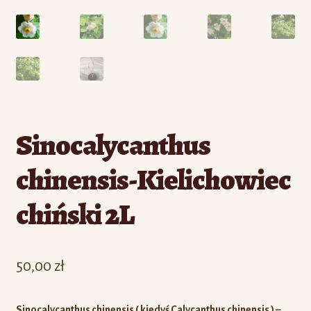
Sinocalycanthus
chinensis-Kielichowiec
chiński 2L
50,00
zł
Sinocalycanthus chinensis ( kiedyś Calycanthus chinensis ) –