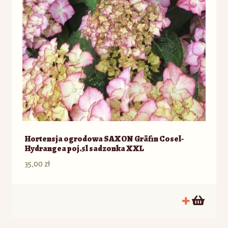
Hortensja ogrodowa SAXON Gräfin Cosel-
Hydrangea poj.5l sadzonka XXL
35,00
zł