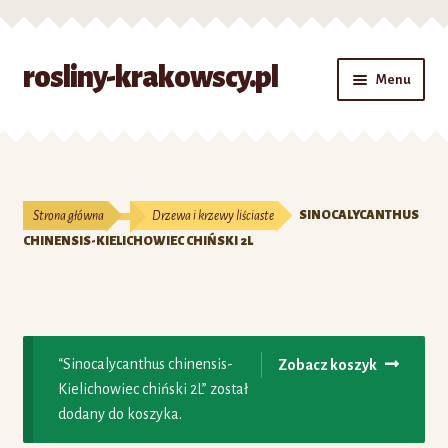
Przejdź
Przejdź
rosliny-krakowscy.pl
Menu
do
do
nawigacji
treści
Strona główna
#7 (bez tytułu)
Strona główna
Drzewa i krzewy liściaste
SINOCALYCANTHUS
Kontakt
CHINENSIS-KIELICHOWIEC CHIŃSKI 2L
Koszyk
Moje konto
“Sinocalycanthus chinensis-
Zobacz koszyk
Kielichowiec chiński 2L” został
O nas
dodany do koszyka.
Zamówienie