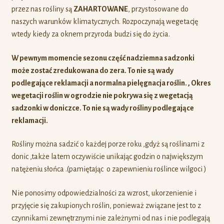
przez nas rośliny są
ZAHARTOWANE
, przystosowane do
naszych warunków klimatycznych. Rozpoczynają wegetację
wtedy kiedy za oknem przyroda budzi się do życia.
W pewnym momencie sezonu część nadziemna sadzonki
może zostać zredukowana do zera. To nie są wady
podlegające reklamacji a normalna pielęgnacja roślin. , Okres
wegetacji roślin w ogrodzie nie pokrywa się z wegetacją
sadzonki w doniczce. To nie są wady rośliny podlegające
reklamacji.
Rośliny można sadzić o każdej porze roku ,gdyż są roślinami z
donic ,także latem oczywiście unikając godzin o największym
natężeniu słońca .(pamiętając o zapewnieniu roślince wilgoci )
Nie ponosimy odpowiedzialności za wzrost, ukorzenienie i
przyjęcie się zakupionych roślin, ponieważ związane jest to z
czynnikami zewnętrznymi nie zależnymi od nas i nie podlegają