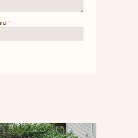
mail
*