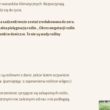
ch warunków klimatycznych. Rozpoczynają
 się do życia.
 sadzonki może zostać zredukowana do zera.
lna pielęgnacja roślin. , Okres wegetacji roślin
nki w doniczce. To nie są wady rośliny
 są roślinami z donic ,także latem oczywiście
 .(pamiętając o zapewnieniu roślince wilgoci )
zenienie i przyjęcie się zakupionych roślin,
trznymi nie zależnymi od nas i nie podlegają