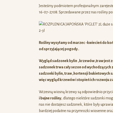
Jesteśmy podmiotem profesjonalnym zarejes
16-07-2708. Sprzedawane przez nas rośliny pos
Rośliny wysyłamy od marzec -kwiecień do koń
od sprzyjającej pogody .
Wygląd sadzonek bylin ,krzewów ,traw jest z
sadzonek trwa cały sezon od wychodzących z 
sadzonki bylin, traw ,hortensji bukietowych s
więc
wygląd krzewów i stopień ich rozwoju za
Wczesną wiosną krzewy są odpowiednio przycię
i bujne rośliny
, dlatego niektóre sadzonki mogą
nas nie dostajesz sadzonek, które były upraw
bardziej podatne na przymrozki wiosenne oraz