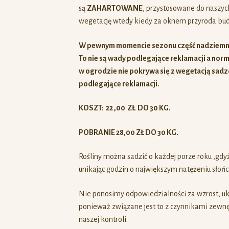
są
ZAHARTOWANE
, przystosowane do naszy
wegetację wtedy kiedy za oknem przyroda budzi
W pewnym momencie sezonu część nadziemna
To nie są wady podlegające reklamacji a norma
w ogrodzie nie pokrywa się z wegetacją sadzo
podlegające reklamacji.
KOSZT: 22 ,00 ZŁ DO 30 KG.
POBRANIE 28,00 ZŁ DO 30 KG.
Rośliny można sadzić o każdej porze roku ,gdyż
unikając godzin o największym natężeniu słońca
Nie ponosimy odpowiedzialności za wzrost, ukor
ponieważ związane jest to z czynnikami zewnę
naszej kontroli.