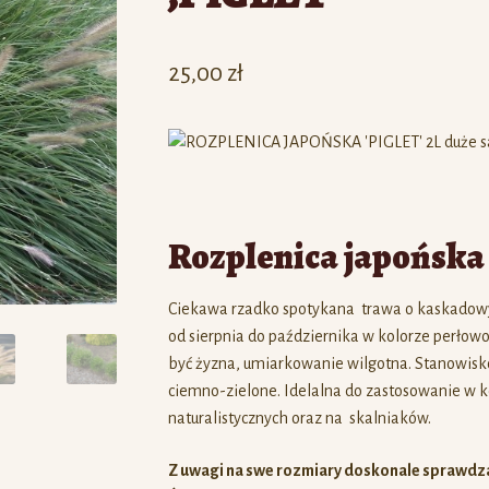
25,00
zł
Rozplenica japońska 
Ciekawa rzadko spotykana trawa o kaskadowy
od sierpnia do października w kolorze perło
być żyzna, umiarkowanie wilgotna. Stanowisko 
ciemno-zielone. Idelalna do zastosowanie w
naturalistycznych oraz na skalniaków.
Z uwagi na swe rozmiary doskonale sprawdza s