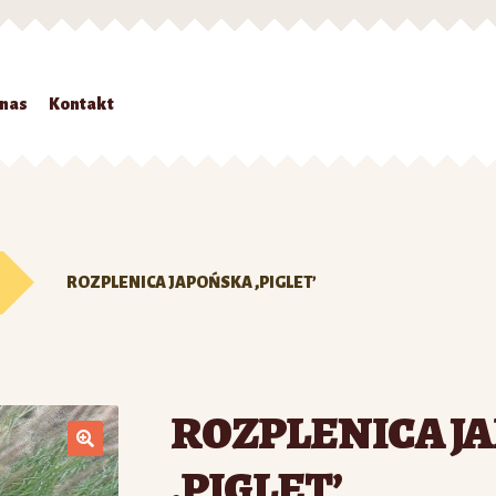
 nas
Kontakt
Strona główna
#7 (bez tytułu)
Kontakt
Koszyk
Moje konto
O nas
Zamówienie
ROZPLENICA JAPOŃSKA ‚PIGLET’
ROZPLENICA J
‚PIGLET’