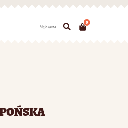
0
Szukaj
Moje konto
APOŃSKA