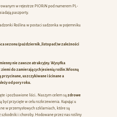
trowanym w rejestrze PIORiN pod numerem PL-
iadają paszporty.
ca sezonu (pażdziernik ,listopad )w zależności
mienny nie zawsze atrakcyjny. Wysyłka
ziemi do zamierających jesienią roślin.Wiosną
ą przycinane, uszczykiwane i ścinane a
leży od pory roku.
te i pozbawione liści.. Naszym celem są
zdrowe
 być przycięte w celu rozkrzewienia. Kupując u
iane w przemysłowych szklarniach, które są
 szkodniki i choroby. Hodowane przez nas rośliny