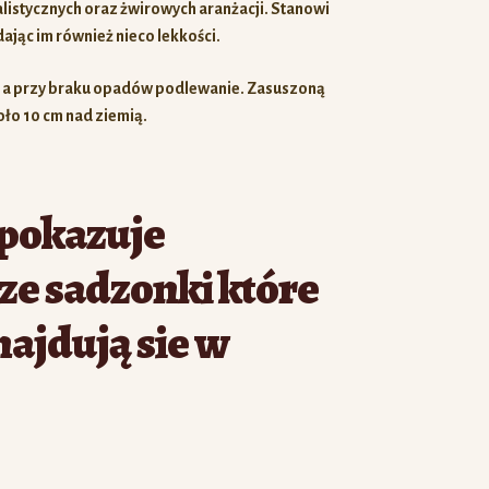
alistycznych oraz żwirowych aranżacji. Stanowi
ając im również nieco lekkości.
, a przy braku opadów podlewanie. Zasuszoną
ło 10 cm nad ziemią.
 pokazuje
e sadzonki które
najdują sie w