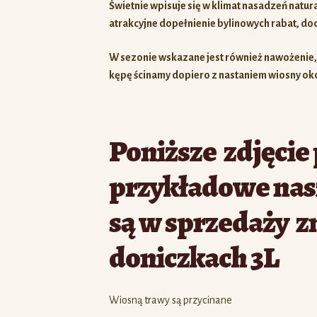
Świetnie wpisuje się w klimat nasadzeń natur
atrakcyjne dopełnienie bylinowych rabat, dod
W sezonie wskazane jest również nawożenie
kępę ścinamy dopiero z nastaniem wiosny oko
Poniższe zdjęcie
przykładowe nasz
są w sprzedaży z
doniczkach 3L
Wiosną trawy są przycinane