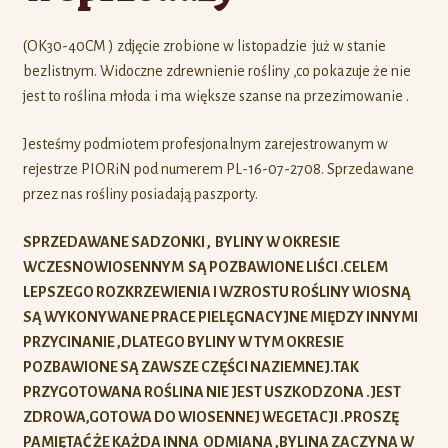
(OK30-40CM ) zdjęcie zrobione w listopadzie już w stanie
bezlistnym. Widoczne zdrewnienie rośliny ,co pokazuje że nie
jest to roślina młoda i ma większe szanse na przezimowanie .
Jesteśmy podmiotem profesjonalnym zarejestrowanym w
rejestrze PIORiN pod numerem PL-16-07-2708. Sprzedawane
przez nas rośliny posiadają paszporty.
SPRZEDAWANE SADZONKI , BYLINY W OKRESIE
WCZESNOWIOSENNYM SĄ POZBAWIONE LIŚCI .CELEM
LEPSZEGO ROZKRZEWIENIA I WZROSTU ROŚLINY WIOSNĄ
SĄ WYKONYWANE PRACE PIELĘGNACYJNE MIĘDZY INNYMI
PRZYCINANIE ,DLATEGO BYLINY W TYM OKRESIE
POZBAWIONE SĄ ZAWSZE CZĘŚCI NAZIEMNEJ.TAK
PRZYGOTOWANA ROŚLINA NIE JEST USZKODZONA .JEST
ZDROWA,GOTOWA DO WIOSENNEJ WEGETACJI .PROSZĘ
PAMIĘTAĆ ŻE KAŻDA INNA ODMIANA ,BYLINA ZACZYNA W