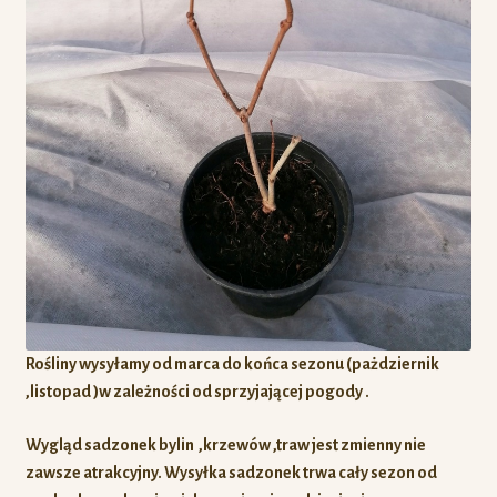
Rośliny wysyłamy od marca do końca sezonu (pażdziernik
,listopad )w zależności od sprzyjającej pogody .
Wygląd sadzonek bylin ,krzewów ,traw jest zmienny nie
zawsze atrakcyjny. Wysyłka sadzonek trwa cały sezon od