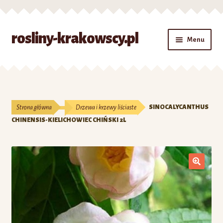
Przejdź
Przejdź
rosliny-krakowscy.pl
Menu
do
do
nawigacji
treści
Strona główna
#7 (bez tytułu)
Strona główna
Drzewa i krzewy liściaste
SINOCALYCANTHUS
Kontakt
CHINENSIS-KIELICHOWIEC CHIŃSKI 2L
Koszyk
Moje konto
O nas
Zamówienie