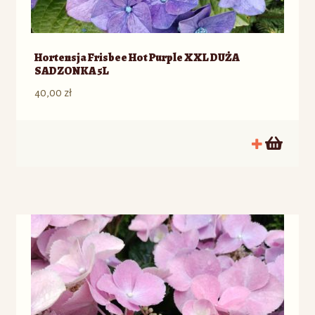
Hortensja Frisbee Hot Purple XXL DUŻA
SADZONKA 5L
40,00
zł