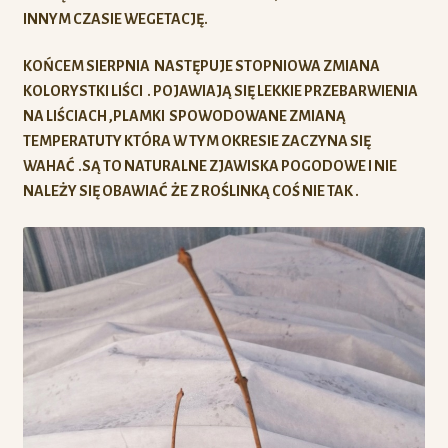
INNYM CZASIE WEGETACJĘ.
KOŃCEM SIERPNIA NASTĘPUJE STOPNIOWA ZMIANA
KOLORYSTKI LIŚCI . POJAWIAJĄ SIĘ LEKKIE PRZEBARWIENIA
NA LIŚCIACH ,PLAMKI SPOWODOWANE ZMIANĄ
TEMPERATUTY KTÓRA W TYM OKRESIE ZACZYNA SIĘ
WAHAĆ .SĄ TO NATURALNE ZJAWISKA POGODOWE I NIE
NALEŻY SIĘ OBAWIAĆ ŻE Z ROŚLINKĄ COŚ NIE TAK .