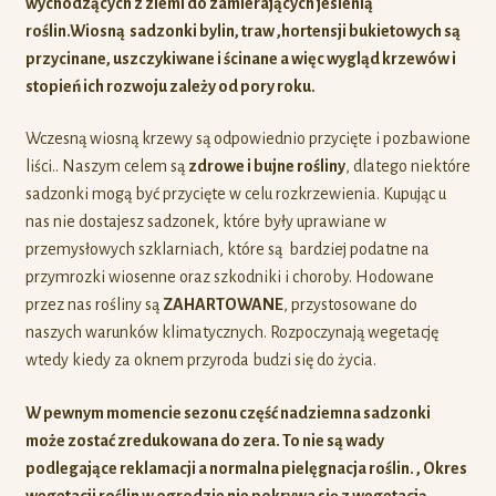
wychodzących z ziemi do zamierających jesienią
roślin.Wiosną sadzonki bylin, traw ,hortensji bukietowych są
przycinane, uszczykiwane i ścinane a więc
wygląd krzewów i
stopień ich rozwoju zależy od pory roku.
Wczesną wiosną krzewy są odpowiednio przycięte i pozbawione
liści.. Naszym celem są
zdrowe i bujne rośliny
, dlatego niektóre
sadzonki mogą być przycięte w celu rozkrzewienia. Kupując u
nas nie dostajesz sadzonek, które były uprawiane w
przemysłowych szklarniach, które są bardziej podatne na
przymrozki wiosenne oraz szkodniki i choroby. Hodowane
przez nas rośliny są
ZAHARTOWANE
, przystosowane do
naszych warunków klimatycznych. Rozpoczynają wegetację
wtedy kiedy za oknem przyroda budzi się do życia.
W pewnym momencie sezonu część nadziemna sadzonki
może zostać zredukowana do zera. To nie są wady
podlegające reklamacji a normalna pielęgnacja roślin. , Okres
wegetacji roślin w ogrodzie nie pokrywa się z wegetacją