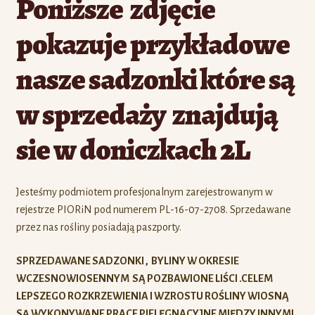
Poniższe zdjęcie
pokazuje przykładowe
nasze sadzonki które są
w sprzedaży znajdują
sie w doniczkach 2L
Jesteśmy podmiotem profesjonalnym zarejestrowanym w
rejestrze PIORiN pod numerem PL-16-07-2708. Sprzedawane
przez nas rośliny posiadają paszporty.
SPRZEDAWANE SADZONKI , BYLINY W OKRESIE
WCZESNOWIOSENNYM SĄ POZBAWIONE LIŚCI .CELEM
LEPSZEGO ROZKRZEWIENIA I WZROSTU ROŚLINY WIOSNĄ
SĄ WYKONYWANE PRACE PIELĘGNACYJNE MIĘDZY INNYMI