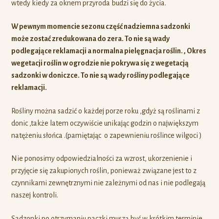
wtedy kiedy za oknem przyroda budzi się do życia.
W pewnym momencie sezonu część nadziemna sadzonki
może zostać zredukowana do zera. To nie są wady
podlegające reklamacji a normalna pielęgnacja roślin. , Okres
wegetacji roślin w ogrodzie nie pokrywa się z wegetacją
sadzonki w doniczce. To nie są wady rośliny podlegające
reklamacji.
Rośliny można sadzić o każdej porze roku ,gdyż są roślinami z
donic ,także latem oczywiście unikając godzin o największym
natężeniu słońca .(pamiętając o zapewnieniu roślince wilgoci )
Nie ponosimy odpowiedzialności za wzrost, ukorzenienie i
przyjęcie się zakupionych roślin, ponieważ związane jest to z
czynnikami zewnętrznymi nie zależnymi od nas i nie podlegają
naszej kontroli.
Sadzonki po otrzymaniu paczki muszą być w krótkim terminie