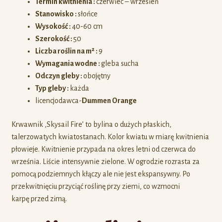
Termin kwitnienia :
czerwiec – wrzesień
Stanowisko :
słońce
Wysokość :
40-60 cm
Szerokość :
50
Liczba roślin na m² :
9
Wymagania wodne :
gleba sucha
Odczyn gleby :
obojętny
Typ gleby :
każda
licencjodawca-
Dummen Orange
Krwawnik ‚Skysail Fire’ to bylina o dużych płaskich,
talerzowatych kwiatostanach. Kolor kwiatu w miarę kwitnienia
płowieje. Kwitnienie przypada na okres letni od czerwca do
września. Liście intensywnie zielone. W ogrodzie rozrasta za
pomocą podziemnych kłączy ale nie jest ekspansywny. Po
przekwitnięciu przyciąć roślinę przy ziemi, co wzmocni
karpę przed zimą.