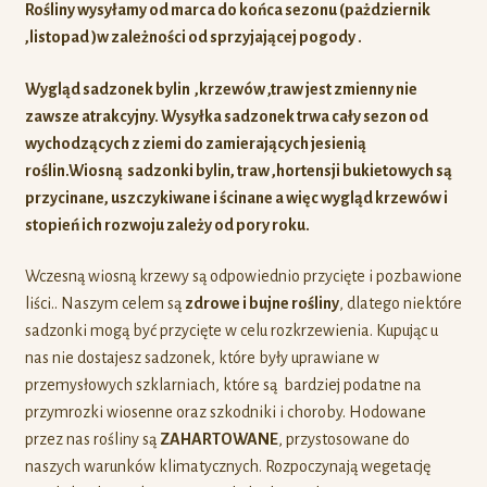
Rośliny wysyłamy od marca do końca sezonu (pażdziernik
,listopad )w zależności od sprzyjającej pogody .
Wygląd sadzonek bylin ,krzewów ,traw jest zmienny nie
zawsze atrakcyjny. Wysyłka sadzonek trwa cały sezon od
wychodzących z ziemi do zamierających jesienią
roślin.Wiosną sadzonki bylin, traw ,hortensji bukietowych są
przycinane, uszczykiwane i ścinane a więc
wygląd krzewów i
stopień ich rozwoju zależy od pory roku.
Wczesną wiosną krzewy są odpowiednio przycięte i pozbawione
liści.. Naszym celem są
zdrowe i bujne rośliny
, dlatego niektóre
sadzonki mogą być przycięte w celu rozkrzewienia. Kupując u
nas nie dostajesz sadzonek, które były uprawiane w
przemysłowych szklarniach, które są bardziej podatne na
przymrozki wiosenne oraz szkodniki i choroby. Hodowane
przez nas rośliny są
ZAHARTOWANE
, przystosowane do
naszych warunków klimatycznych. Rozpoczynają wegetację