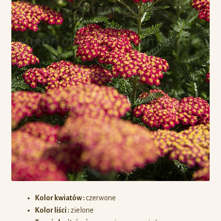
Kolor kwiatów :
czerwone
Kolor liści :
zielone