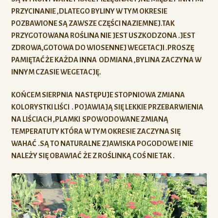
PRZYCINANIE ,DLATEGO BYLINY W TYM OKRESIE
POZBAWIONE SĄ ZAWSZE CZĘŚCI NAZIEMNEJ.TAK
PRZYGOTOWANA ROŚLINA NIE JEST USZKODZONA .JEST
ZDROWA,GOTOWA DO WIOSENNEJ WEGETACJI .PROSZĘ
PAMIĘTAĆ ŻE KAŻDA INNA ODMIANA ,BYLINA ZACZYNA W
INNYM CZASIE WEGETACJĘ.
KOŃCEM SIERPNIA NASTĘPUJE STOPNIOWA ZMIANA
KOLORYSTKI LIŚCI . POJAWIAJĄ SIĘ LEKKIE PRZEBARWIENIA
NA LIŚCIACH ,PLAMKI SPOWODOWANE ZMIANĄ
TEMPERATUTY KTÓRA W TYM OKRESIE ZACZYNA SIĘ
WAHAĆ .SĄ TO NATURALNE ZJAWISKA POGODOWE I NIE
NALEŻY SIĘ OBAWIAĆ ŻE Z ROŚLINKĄ COŚ NIE TAK .