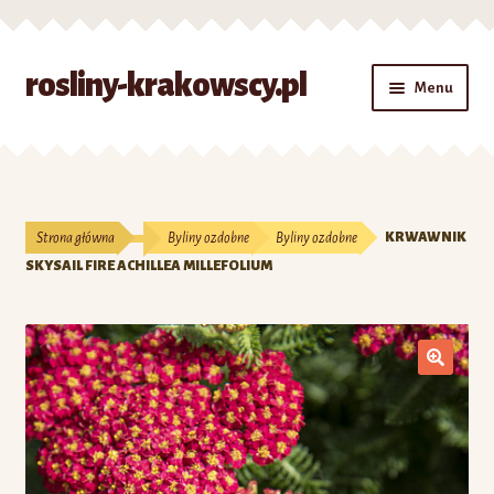
Przejdź
Przejdź
rosliny-krakowscy.pl
Menu
do
do
nawigacji
treści
Strona główna
#7 (bez tytułu)
Strona główna
Byliny ozdobne
Byliny ozdobne
KRWAWNIK
Kontakt
SKYSAIL FIRE ACHILLEA MILLEFOLIUM
Koszyk
Moje konto
O nas
Zamówienie