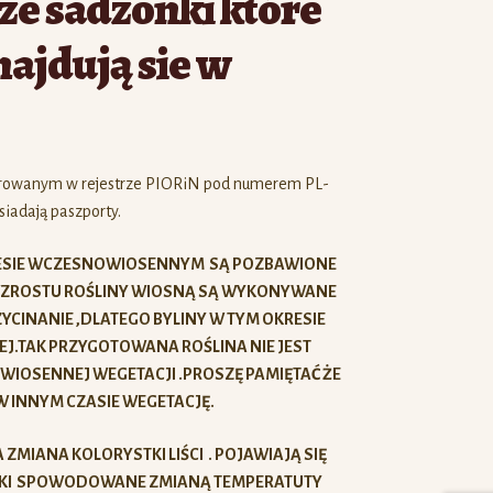
e sadzonki które
najdują sie w
trowanym w rejestrze PIORiN pod numerem PL-
iadają paszporty.
RESIE WCZESNOWIOSENNYM SĄ POZBAWIONE
I WZROSTU ROŚLINY WIOSNĄ SĄ WYKONYWANE
YCINANIE ,DLATEGO BYLINY W TYM OKRESIE
J.TAK PRZYGOTOWANA ROŚLINA NIE JEST
IOSENNEJ WEGETACJI .PROSZĘ PAMIĘTAĆ ŻE
 INNYM CZASIE WEGETACJĘ.
MIANA KOLORYSTKI LIŚCI . POJAWIAJĄ SIĘ
LAMKI SPOWODOWANE ZMIANĄ TEMPERATUTY