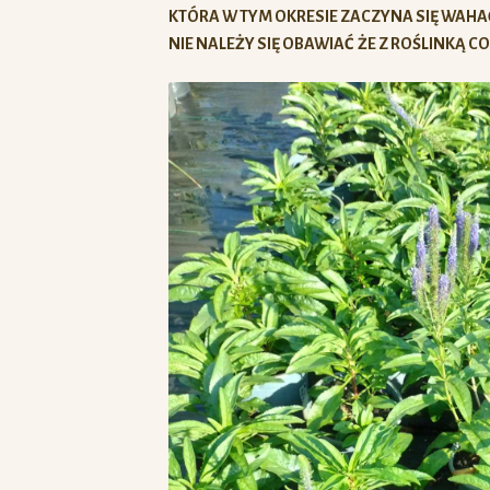
KTÓRA W TYM OKRESIE ZACZYNA SIĘ WAHA
NIE NALEŻY SIĘ OBAWIAĆ ŻE Z ROŚLINKĄ COŚ