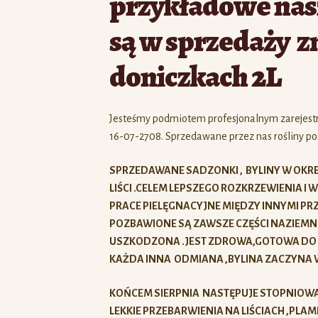
przykładowe nasz
są w sprzedaży z
doniczkach 2L
Jesteśmy podmiotem profesjonalnym zarejes
16-07-2708. Sprzedawane przez nas rośliny pos
SPRZEDAWANE SADZONKI , BYLINY W OK
LIŚCI .CELEM LEPSZEGO ROZKRZEWIENIA 
PRACE PIELĘGNACYJNE MIĘDZY INNYMI PRZ
POZBAWIONE SĄ ZAWSZE CZĘŚCI NAZIEMNE
USZKODZONA .JEST ZDROWA,GOTOWA DO W
KAŻDA INNA ODMIANA ,BYLINA ZACZYNA W
KOŃCEM SIERPNIA NASTĘPUJE STOPNIOWA Z
LEKKIE PRZEBARWIENIA NA LIŚCIACH ,P