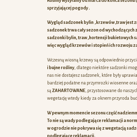
Rośliny wysyłamy od marca do końca sezonu (
sprzyjającej pogody .
Wygląd sadzonek bylin ,krzewów ,traw jest z
sadzonek trwa cały sezon od wychodzących z 
sadzonki bylin, traw ,hortensji bukietowych s
więc
wygląd krzewów i stopień ich rozwoju za
Wczesną wiosną krzewy są odpowiednio przycię
i bujne rośliny
, dlatego niektóre sadzonki mogą
nas nie dostajesz sadzonek, które były upraw
bardziej podatne na przymrozki wiosenne oraz
są
ZAHARTOWANE
, przystosowane do naszy
wegetację wtedy kiedy za oknem przyroda budzi
W pewnym momencie sezonu część nadziemna
To nie są wady podlegające reklamacji a norma
w ogrodzie nie pokrywa się z wegetacją sadzo
podlegające reklamacji.