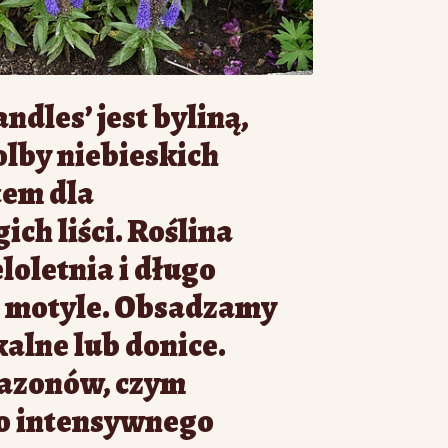
ndles’ jest byliną,
olby niebieskich
tem dla
ch liści. Roślina
loletnia i długo
 motyle. Obsadzamy
kalne lub donice.
wazonów, czym
o intensywnego