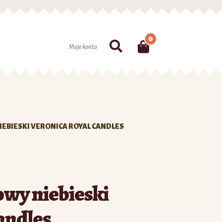
0
Szukaj
Moje konto
EBIESKI VERONICA ROYAL CANDLES
owy niebieski
andles