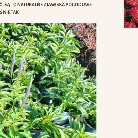
Ć .SĄ TO NATURALNE ZJAWISKA POGODOWE I
 NIE TAK .