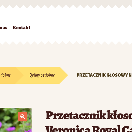
 nas
Kontakt
Strona główna
#7 (bez tytułu)
Kontakt
Koszyk
Moje konto
O nas
Zamówienie
zdobne
Byliny ozdobne
PRZETACZNIK KŁOSOWY NI
Przetacznik kłos
Veronica Royal C