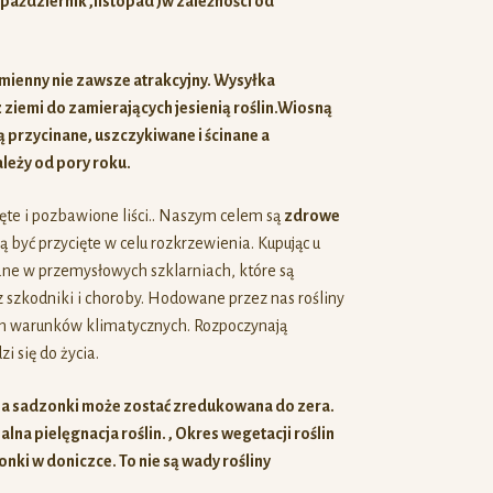
pażdziernik ,listopad )w zależności od
mienny nie zawsze atrakcyjny. Wysyłka
ziemi do zamierających jesienią roślin.Wiosną
ą przycinane, uszczykiwane i ścinane a
leży od pory roku.
te i pozbawione liści.. Naszym celem są
zdrowe
 być przycięte w celu rozkrzewienia. Kupując u
iane w przemysłowych szklarniach, które są
 szkodniki i choroby. Hodowane przez nas rośliny
ch warunków klimatycznych. Rozpoczynają
 się do życia.
 sadzonki może zostać zredukowana do zera.
lna pielęgnacja roślin. , Okres wegetacji roślin
nki w doniczce. To nie są wady rośliny