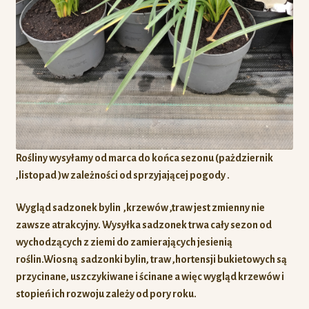
Rośliny wysyłamy od marca do końca sezonu (pażdziernik
,listopad )w zależności od sprzyjającej pogody .
Wygląd sadzonek bylin ,krzewów ,traw jest zmienny nie
zawsze atrakcyjny. Wysyłka sadzonek trwa cały sezon od
wychodzących z ziemi do zamierających jesienią
roślin.Wiosną sadzonki bylin, traw ,hortensji bukietowych są
przycinane, uszczykiwane i ścinane a więc
wygląd krzewów i
stopień ich rozwoju zależy od pory roku.