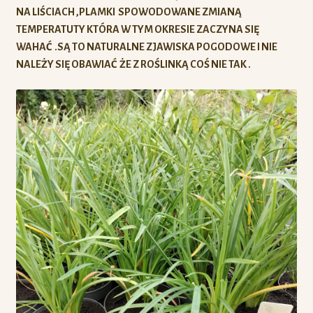
NA LIŚCIACH ,PLAMKI SPOWODOWANE ZMIANĄ
TEMPERATUTY KTÓRA W TYM OKRESIE ZACZYNA SIĘ
WAHAĆ .SĄ TO NATURALNE ZJAWISKA POGODOWE I NIE
NALEŻY SIĘ OBAWIAĆ ŻE Z ROŚLINKĄ COŚ NIE TAK .