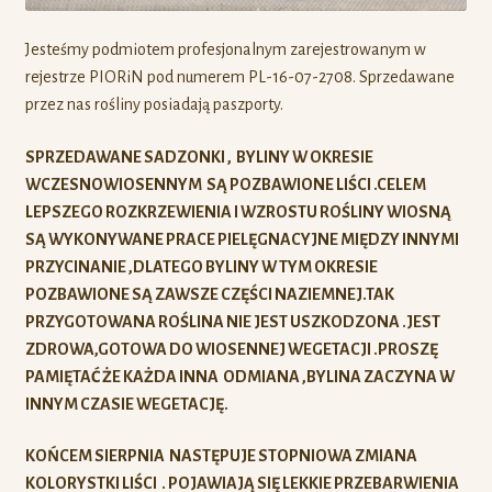
Jesteśmy podmiotem profesjonalnym zarejestrowanym w
rejestrze PIORiN pod numerem PL-16-07-2708. Sprzedawane
przez nas rośliny posiadają paszporty.
SPRZEDAWANE SADZONKI , BYLINY W OKRESIE
WCZESNOWIOSENNYM SĄ POZBAWIONE LIŚCI .CELEM
LEPSZEGO ROZKRZEWIENIA I WZROSTU ROŚLINY WIOSNĄ
SĄ WYKONYWANE PRACE PIELĘGNACYJNE MIĘDZY INNYMI
PRZYCINANIE ,DLATEGO BYLINY W TYM OKRESIE
POZBAWIONE SĄ ZAWSZE CZĘŚCI NAZIEMNEJ.TAK
PRZYGOTOWANA ROŚLINA NIE JEST USZKODZONA .JEST
ZDROWA,GOTOWA DO WIOSENNEJ WEGETACJI .PROSZĘ
PAMIĘTAĆ ŻE KAŻDA INNA ODMIANA ,BYLINA ZACZYNA W
INNYM CZASIE WEGETACJĘ.
KOŃCEM SIERPNIA NASTĘPUJE STOPNIOWA ZMIANA
KOLORYSTKI LIŚCI . POJAWIAJĄ SIĘ LEKKIE PRZEBARWIENIA