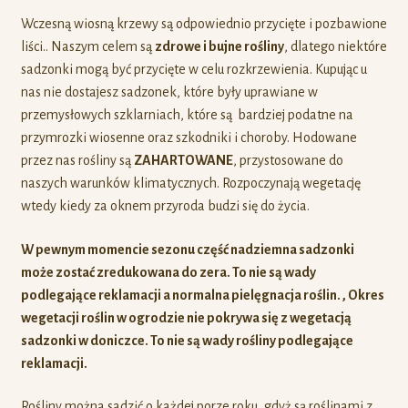
Wczesną wiosną krzewy są odpowiednio przycięte i pozbawione
liści.. Naszym celem są
zdrowe i bujne rośliny
, dlatego niektóre
sadzonki mogą być przycięte w celu rozkrzewienia. Kupując u
nas nie dostajesz sadzonek, które były uprawiane w
przemysłowych szklarniach, które są bardziej podatne na
przymrozki wiosenne oraz szkodniki i choroby. Hodowane
przez nas rośliny są
ZAHARTOWANE
, przystosowane do
naszych warunków klimatycznych. Rozpoczynają wegetację
wtedy kiedy za oknem przyroda budzi się do życia.
W pewnym momencie sezonu część nadziemna sadzonki
może zostać zredukowana do zera. To nie są wady
podlegające reklamacji a normalna pielęgnacja roślin. , Okres
wegetacji roślin w ogrodzie nie pokrywa się z wegetacją
sadzonki w doniczce. To nie są wady rośliny podlegające
reklamacji.
Rośliny można sadzić o każdej porze roku ,gdyż są roślinami z