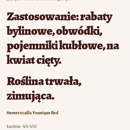
Zastosowanie: rabaty
bylinowe, obwódki,
pojemniki kubłowe, na
kwiat cięty.
Roślina trwała,
zimująca.
Hemerocallis Younique Red
kwitnie -VII-VIII