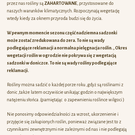
przez nas rośliny są
ZAHARTOWANE
, przystosowane do
naszych warunków klimatycznych. Rozpoczynają wegetację
wtedy kiedy za oknem przyroda budzi się do życia.
W pewnym momencie sezonu część nadziemna sadzonki
może zostać zredukowana do zera. To nie są wady
podlegające reklamacji a normalna pielęgnacja roślin. , Okres
wegetacji roślin w ogrodzie nie pokrywa się z wegetacją
sadzonki w doniczce. To nie są wady rośliny podlegające
reklamacji.
Rośliny można sadzić o każdej porze roku ,gdyż są roślinami z
donic ,także latem oczywiście unikając godzin o największym
natężeniu słońca .(pamiętając o zapewnieniu roślince wilgoci )
Nie ponosimy odpowiedzialności za wzrost, ukorzenienie i
przyjęcie się zakupionych roślin, ponieważ związane jest to z
czynnikami zewnętrznymi nie zależnymi od nas i nie podlegają