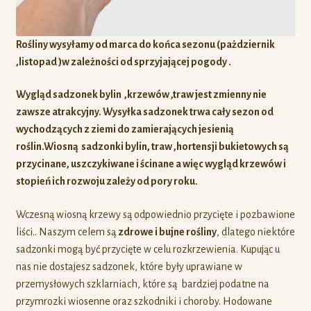
Rośliny wysyłamy od marca do końca sezonu (pażdziernik
,listopad )w zależności od sprzyjającej pogody .
Wygląd sadzonek bylin ,krzewów ,traw jest zmienny nie
zawsze atrakcyjny. Wysyłka sadzonek trwa cały sezon od
wychodzących z ziemi do zamierających jesienią
roślin.Wiosną sadzonki bylin, traw ,hortensji bukietowych są
przycinane, uszczykiwane i ścinane a więc
wygląd krzewów i
stopień ich rozwoju zależy od pory roku.
Wczesną wiosną krzewy są odpowiednio przycięte i pozbawione
liści.. Naszym celem są
zdrowe i bujne rośliny
, dlatego niektóre
sadzonki mogą być przycięte w celu rozkrzewienia. Kupując u
nas nie dostajesz sadzonek, które były uprawiane w
przemysłowych szklarniach, które są bardziej podatne na
przymrozki wiosenne oraz szkodniki i choroby. Hodowane