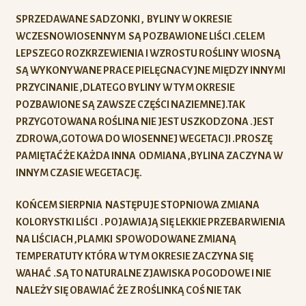
SPRZEDAWANE SADZONKI , BYLINY W OKRESIE
WCZESNOWIOSENNYM SĄ POZBAWIONE LIŚCI .CELEM
LEPSZEGO ROZKRZEWIENIA I WZROSTU ROŚLINY WIOSNĄ
SĄ WYKONYWANE PRACE PIELĘGNACYJNE MIĘDZY INNYMI
PRZYCINANIE ,DLATEGO BYLINY W TYM OKRESIE
POZBAWIONE SĄ ZAWSZE CZĘŚCI NAZIEMNEJ.TAK
PRZYGOTOWANA ROŚLINA NIE JEST USZKODZONA .JEST
ZDROWA,GOTOWA DO WIOSENNEJ WEGETACJI .PROSZĘ
PAMIĘTAĆ ŻE KAŻDA INNA ODMIANA ,BYLINA ZACZYNA W
INNYM CZASIE WEGETACJĘ.
KOŃCEM SIERPNIA NASTĘPUJE STOPNIOWA ZMIANA
KOLORYSTKI LIŚCI . POJAWIAJĄ SIĘ LEKKIE PRZEBARWIENIA
NA LIŚCIACH ,PLAMKI SPOWODOWANE ZMIANĄ
TEMPERATUTY KTÓRA W TYM OKRESIE ZACZYNA SIĘ
WAHAĆ .SĄ TO NATURALNE ZJAWISKA POGODOWE I NIE
NALEŻY SIĘ OBAWIAĆ ŻE Z ROŚLINKĄ COŚ NIE TAK